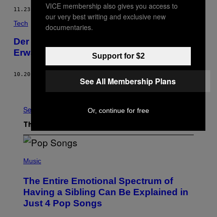
VICE membership also gives you access to
11.23.15
BY
ALEX LUBETKIN
our very best writing and exclusive new
Tech
documentaries.
Der vermutlich letzte Trailer vor dem
Erwachen der Macht ist da
Support for $2
10.20.15
BY
MOTHERBOARD STAFF
See All Membership Plans
Older
See All
Or, continue for free
The Latest
(
P
Music
H
O
The Entire Emotional Spectrum of
T
O
Having a Sibling Can Be Explained in
B
Just 4 Pop Songs
Y
J