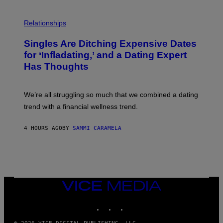
T
O
P
C
H
Relationships
K
O
/
T
Singles Are Ditching Expensive Dates
G
O
E
:
for ‘Infladating,’ and a Dating Expert
T
P
T
Has Thoughts
I
Y
X
I
E
M
L
We’re all struggling so much that we combined a dating
A
S
G
E
trend with a financial wellness trend.
E
F
S
F
E
4 HOURS AGO
BY
SAMMI CARAMELA
C
T
/
G
E
T
T
VICE
Y
MEDIA
I
M
INSTAGRAM
TIKTOK
YOUTUBE
A
G