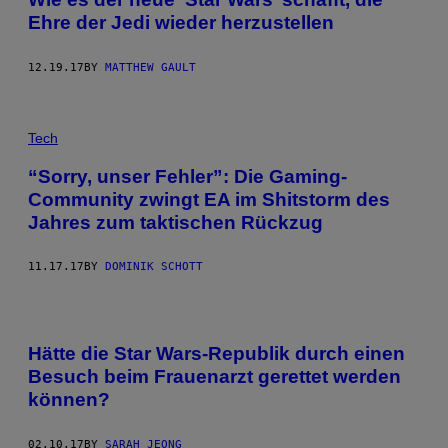
Ehre der Jedi wieder herzustellen
12.19.17
BY
MATTHEW GAULT
Tech
“Sorry, unser Fehler”: Die Gaming-
Community zwingt EA im Shitstorm des
Jahres zum taktischen Rückzug
11.17.17
BY
DOMINIK SCHOTT
Hätte die Star Wars-Republik durch einen
Besuch beim Frauenarzt gerettet werden
können?
02.10.17
BY
SARAH JEONG