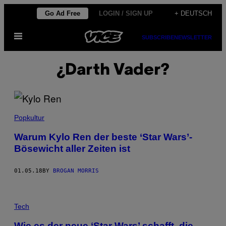
Skip
Go Ad Free
LOGIN / SIGN UP
+ DEUTSCH
to
Open
content
SUBSCRIBE
NEWSLETTER
Menu
¿Darth Vader?
Popkultur
Warum Kylo Ren der beste ‘Star Wars’-
Bösewicht aller Zeiten ist
01.05.18
BY
BROGAN MORRIS
Tech
Wie es der neue ‘Star Wars’ schafft, die