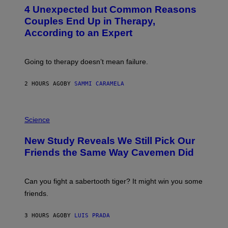
T
4 Unexpected but Common Reasons
O
:
Couples End Up in Therapy,
G
According to an Expert
C
S
H
U
Going to therapy doesn’t mean failure.
T
T
E
2 HOURS AGO
BY
SAMMI CARAMELA
R
/
G
E
P
T
H
Science
T
O
Y
T
New Study Reveals We Still Pick Our
I
O
M
:
Friends the Same Way Cavemen Did
A
C
G
S
E
A
S
-
Can you fight a sabertooth tiger? It might win you some
P
friends.
R
I
N
3 HOURS AGO
BY
LUIS PRADA
T
S