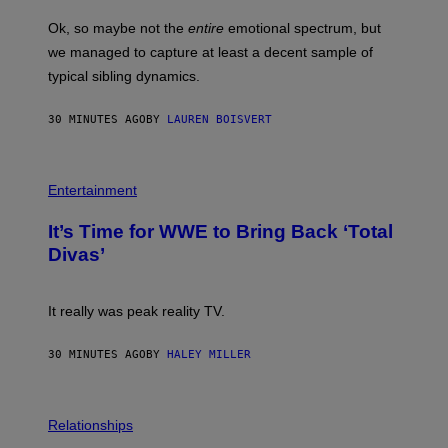
O
H
Ok, so maybe not the
entire
emotional spectrum, but
A
L
we managed to capture at least a decent sample of
E
typical sibling dynamics.
/
G
E
30 MINUTES AGO
BY
LAUREN BOISVERT
T
T
Y
I
P
M
H
Entertainment
A
O
G
T
E
It’s Time for WWE to Bring Back ‘Total
O
S
:
Divas’
)
E
!
It really was peak reality TV.
30 MINUTES AGO
BY
HALEY MILLER
P
H
Relationships
O