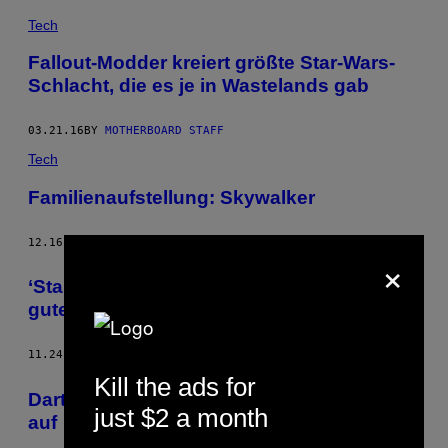
Tech
Fallout-Modder kreiert größte Star-Wars-
Schlacht, die es je in Wastelands gab
03.21.16
BY
MOTHERBOARD STAFF
Tech
Familienaufstellung: Skywalker
12.16.15
BY
WENZEL BURMEIER
×
‘Star Wars: Battlefront’ ist kein besonders
gutes Spiel
11.24.15
BY
MATT LEES
Kill the ads for
Darth Vader mischt die ukrainische Politik
just $2 a month
auf