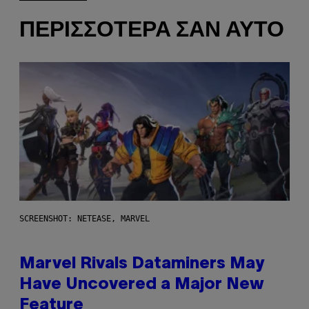
ΠΕΡΙΣΣΌΤΕΡΑ ΣΑΝ ΑΥΤΌ
SCREENSHOT: NETEASE, MARVEL
Marvel Rivals Dataminers May
Have Uncovered a Major New
Feature