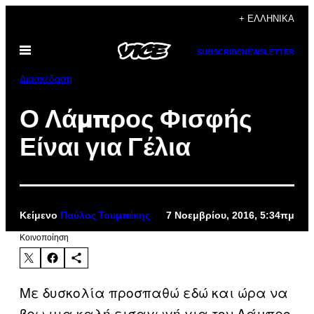
Μετάβαση
+ ΕΛΛΗΝΙΚΆ
στο
Ανοίξτε
περιεχόμενο
SUBSCRIBE
NEWSLETTER
το
μενού
Διασκέδαση
Ο Λάμπρος Φισφής
Είναι για Γέλια
Κείμενο
7 Νοεμβρίου, 2016, 5:34πμ
Παύλος Τουμπέκης
Kοινοποίηση
Με δυσκολία προσπαθώ εδώ και ώρα να
βρω μια καλή εισαγωγή για τον Λάμπρο