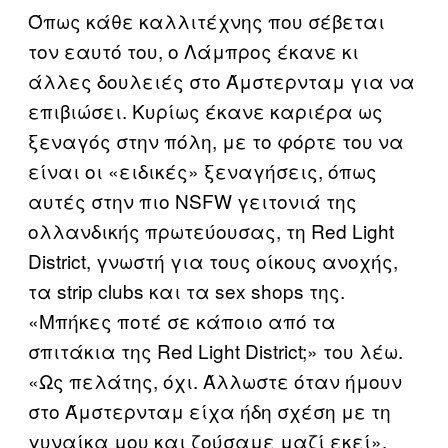
Όπως κάθε καλλιτέχνης που σέβεται
τον εαυτό του, ο Λάμπρος έκανε κι
άλλες δουλειές στο Άμστερνταμ για να
επιβιώσει. Κυρίως έκανε καριέρα ως
ξεναγός στην πόλη, με το φόρτε του να
είναι οι «ειδικές» ξεναγήσεις, όπως
αυτές στην πιο NSFW γειτονιά της
ολλανδικής πρωτεύουσας, τη Red Light
District, γνωστή για τους οίκους ανοχής,
τα strip clubs και τα sex shops της.
«Μπήκες ποτέ σε κάποιο από τα
σπιτάκια της Red Light District;» του λέω.
«Ως πελάτης, όχι. Άλλωστε όταν ήμουν
στο Άμστερνταμ είχα ήδη σχέση με τη
γυναίκα μου και ζούσαμε μαζί εκεί»,