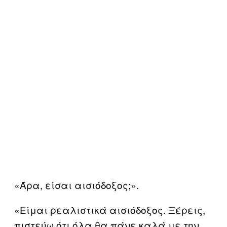
«Άρα, είσαι αισιόδοξος;».
«Είμαι ρεαλιστικά αισιόδοξος. Ξέρεις,
πιστεύω ότι όλα θα πάνε καλά με την