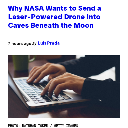
Why NASA Wants to Send a
Laser-Powered Drone Into
Caves Beneath the Moon
By
7 hours ago
Luis Prada
PHOTO: BATUHAN TOKER / GETTY IMAGES