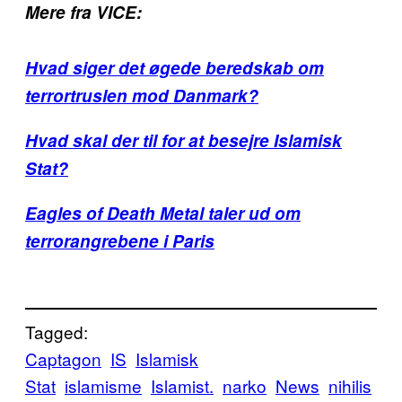
Mere fra VICE:
Hvad siger det øgede beredskab om
terrortruslen mod Danmark?
Hvad skal der til for at besejre Islamisk
Stat?
Eagles of Death Metal taler ud om
terrorangrebene i Paris
Tagged:
Captagon
IS
Islamisk
Stat
islamisme
Islamist.
narko
News
nihilis