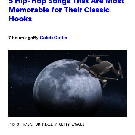
5 Hip-Hop Songs That Are Most
Memorable for Their Classic
Hooks
By
7 hours ago
Caleb Catlin
PHOTO: NASA; DR PIXEL / GETTY IMAGES