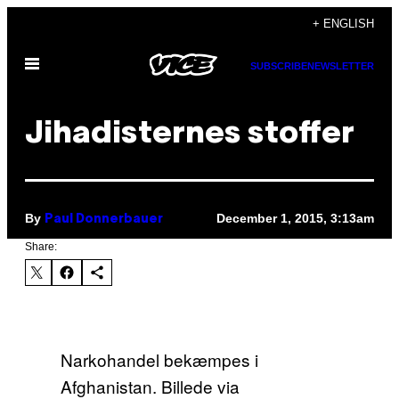
Skip
+ ENGLISH
to
Open
content
SUBSCRIBE
NEWSLETTER
Menu
Jihadisternes stoffer
By
December 1, 2015, 3:13am
Paul Donnerbauer
Share:
Narkohandel bekæmpes i
Afghanistan. Billede via