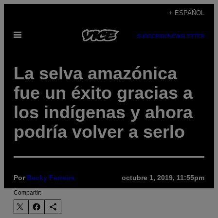
Saltar
+ ESPAÑOL
al
Abrir
contenido
SUBSCRIBE
NEWSLETTER
Menú
La selva amazónica
fue un éxito gracias a
los indígenas y ahora
podría volver a serlo
Por
Becky Ferreira
octubre 1, 2019, 11:55pm
Compartir: