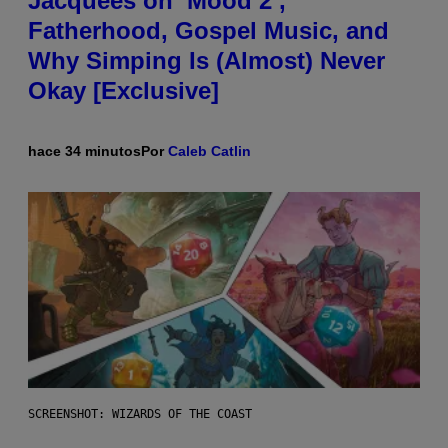
Jacquees on ‘Mood 2’,
Fatherhood, Gospel Music, and
Why Simping Is (Almost) Never
Okay [Exclusive]
hace 34 minutos
Por
Caleb Catlin
SCREENSHOT: WIZARDS OF THE COAST