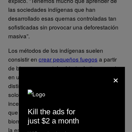
explicó. “Tenemos mucho que aprender de
las sociedades indígenas que han
desarrollado esas quemas controladas tan
sofisticadas sin provocar una deforestación
masiva”.
Los métodos de los indígenas suelen
consistir en
crear pequeños fuegos
a partir
de biomasa vegetal cubierta de tierra o paja
×
en una rotación por parcelas de tierra
distintas en cada estación. Este método no
solo reduce el riesgo de que se produzcan
incendios no controlados, sino que permite
Kill the ads for
que la mitad del carbono emitido por la
just $2 a month
biomasa se quede en el suelo, evitando así
la emisión de gases de efecto invernadero.