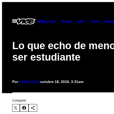
Saltar
al
contenido
Abrir
Magazine
Pulse
Life
Tech
Munc
Menú
Lo que echo de men
ser estudiante
Por
Pol Rodellar
octubre 18, 2016, 3:31am
Compartir: