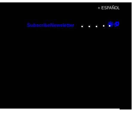
+ ESPAÑOL
Instagram
TikTok
YouTube
Google
Googl
Subscribe
Newsletter
Discover
Top
Posts