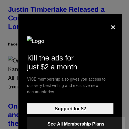
Justin Timberlake Released a
Country-Inspired Album in 2018
×
Long Before It Became a Trend
hace 1 hora
Por
Caleb Catlin
Kill the ads for
just $2 a month
VICE membership also gives you access to
our very best writing and exclusive new
(PHOTO BY DANIEL BOCZARSKI/GETTY IMAGES FOR VEVO)
documentaries.
On This Day 15 Years Ago, Jay-Z
Support for $2
and Kanye West Dropped One of
the Best Collaborative Albums of
See All Membership Plans