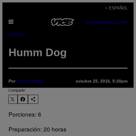
Saltar
+ ESPAÑOL
al
Abrir
contenido
SUBSCRIBE
NEWSLETTER
Menú
Comida
Humm Dog
Por
Daniel Humm
octubre 25, 2016, 5:20pm
Compartir:
Porciones: 6
Preparación: 20 horas