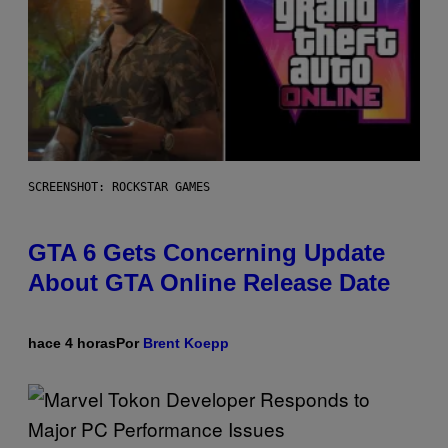
SCREENSHOT: ROCKSTAR GAMES
GTA 6 Gets Concerning Update
About GTA Online Release Date
hace 4 horas
Por
Brent Koepp