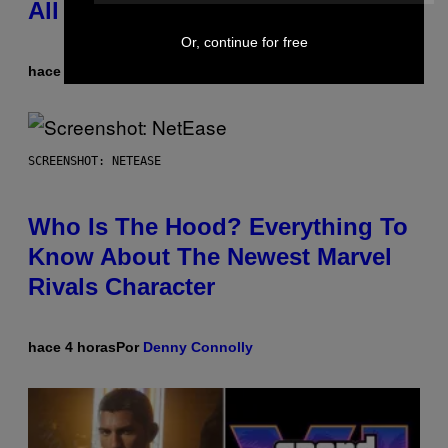
All Time
Or, continue for free
hace 2 horas
Por
Caleb Catlin
SCREENSHOT: NETEASE
Who Is The Hood? Everything To
Know About The Newest Marvel
Rivals Character
hace 4 horas
Por
Denny Connolly