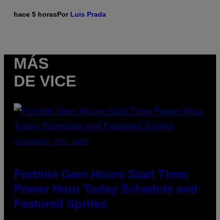
hace 5 horas
Por
Luis Prada
MÁS
DE VICE
SCREENSHOT: EPIC GAMES
Fortnite Gem Hours Start Time:
Power Hour Today Schedule and
Featured Sprites