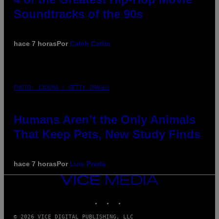
Soundtracks of the 90s
hace 7 horas
Por
Caleb Catlin
PHOTO: IJDEMA / GETTY IMAGES
Humans Aren’t the Only Animals
That Keep Pets, New Study Finds
hace 7 horas
Por
Luis Prada
VICE
MEDIA
INSTAGRAM
TIKTOK
YOUTUBE
© 2026 VICE DIGITAL PUBLISHING, LLC