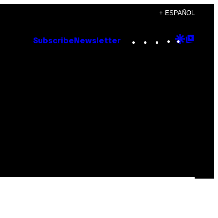
+ ESPAÑOL
Instagram
TikTok
YouTube
Google
Goog
Subscribe
Newsletter
Discove
Top
Posts