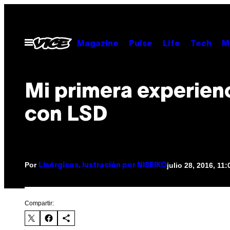
Saltar
al
contenido
Abrir
Magazine
Pulse
Life
Tech
M
Menú
Mi primera experien
con LSD
Por
julio 28, 2016, 11
Lisérgicos, Iustración por NISEIKO
Compartir: