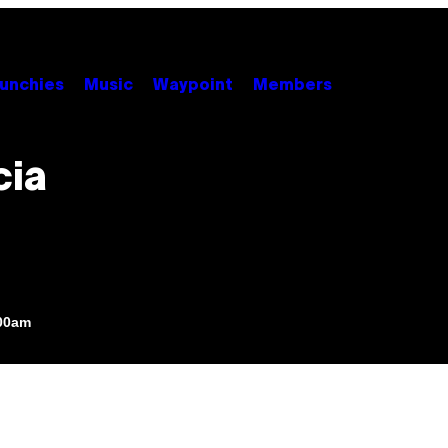
unchies
Music
Waypoint
Members
cia
:00am