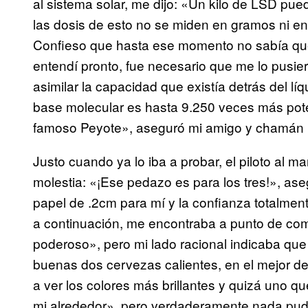
al sistema solar, me dijo: «Un kilo de LSD pue
las dosis de esto no se miden en gramos ni e
Confieso que hasta ese momento no sabía qu
entendí pronto, fue necesario que me lo pusie
asimilar la capacidad que existía detrás del l
base molecular es hasta 9.250 veces más poten
famoso Peyote», aseguró mi amigo y chamán 
Justo cuando ya lo iba a probar, el piloto al m
molestia: «¡Ese pedazo es para los tres!», a
papel de .2cm para mí y la confianza totalment
a continuación, me encontraba a punto de co
poderoso», pero mi lado racional indicaba que
buenas dos cervezas calientes, en el mejor de
a ver los colores más brillantes y quizá uno 
mi alrededor», pero verdaderamente nada pud