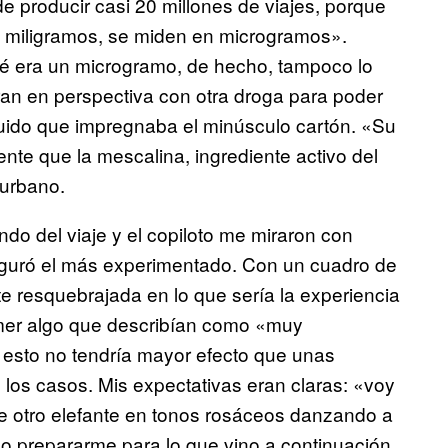
de producir casi 20 millones de viajes, porque
n miligramos, se miden en microgramos».
é era un microgramo, de hecho, tampoco lo
ran en perspectiva con otra droga para poder
íquido que impregnaba el minúsculo cartón. «Su
te que la mescalina, ingrediente activo del
urbano.
ando del viaje y el copiloto me miraron con
seguró el más experimentado. Con un cuadro de
e resquebrajada en lo que sería la experiencia
mer algo que describían como «muy
 esto no tendría mayor efecto que unas
 los casos. Mis expectativas eran claras: «voy
que otro elefante en tonos rosáceos danzando a
o prepararme para lo que vino a continuación