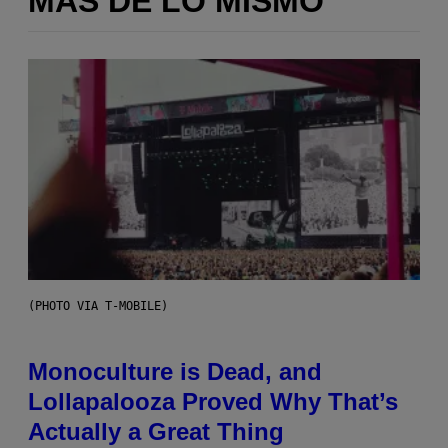
MÁS DE LO MISMO
(PHOTO VIA T-MOBILE)
Monoculture is Dead, and
Lollapalooza Proved Why That’s
Actually a Great Thing