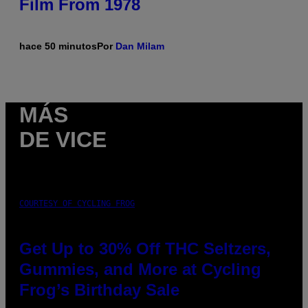
Film From 1978
hace 50 minutos
Por
Dan Milam
MÁS
DE VICE
COURTESY OF CYCLING FROG
Get Up to 30% Off THC Seltzers,
Gummies, and More at Cycling
Frog’s Birthday Sale