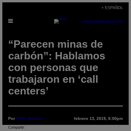
Saltar
+ ESPAÑOL
al
Abrir
contenido
SUBSCRIBE
NEWSLETTER
Menú
“Parecen minas de
carbón”: Hablamos
con personas que
trabajaron en ‘call
centers’
Por
Ollin Velasco
febrero 13, 2019, 6:00pm
Compartir: