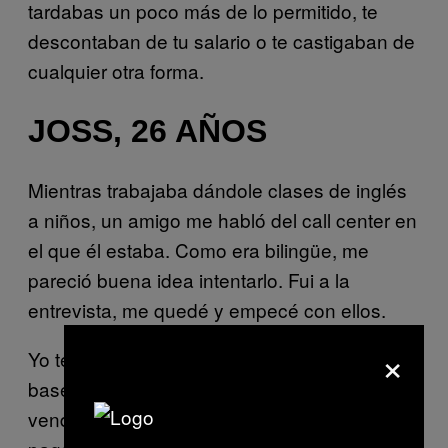
tardabas un poco más de lo permitido, te
descontaban de tu salario o te castigaban de
cualquier otra forma.
JOSS, 26 AÑOS
Mientras trabajaba dándole clases de inglés
a niños, un amigo me habló del call center en
el que él estaba. Como era bilingüe, me
pareció buena idea intentarlo. Fui a la
entrevista, me quedé y empecé con ellos.
×
Yo tenía entonces 18 años y tenía sueldo
base ahí. Me iba muy bien, porque aparte
vendía mucho. Las comisiones me las