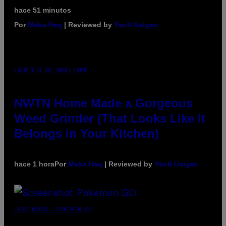
hace 51 minutos
Por
Maha Haq
| Reviewed by
Ysolt Usigan
COURTESY OF NWTN HOME
NWTN Home Made a Gorgeous
Weed Grinder (That Looks Like It
Belongs in Your Kitchen)
hace 1 hora
Por
Maha Haq
| Reviewed by
Ysolt Usigan
SCREENSHOT: POKEMON GO