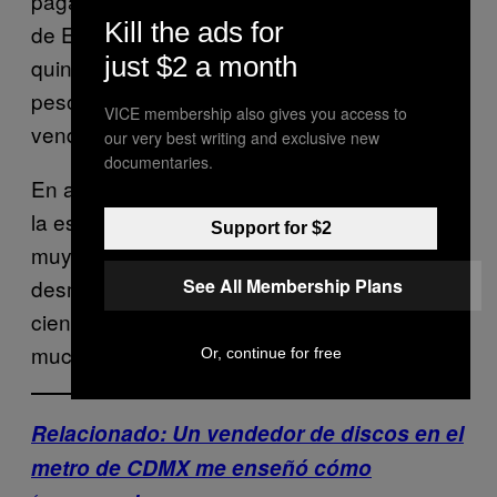
pagaban en dólares, porque era un proyecto
Kill the ads for
de Estados Unidos, así que me tocaron
just $2 a month
quincenas en las que ganaba hasta 25 mil
pesos. Yo estaba fascinada. Literal, todo era:
VICE membership also gives you access to
vender, vender, vender.
our very best writing and exclusive new
documentaries.
En algún momento ya no me dio la vida con
la escuela y el trabajo. Fue una experiencia
Support for $2
muy peculiar. Fue una época de mucho
See All Membership Plans
desmadre. La libertad económica al 100 por
ciento implicó muchos viajes, mucha comida,
muchas fiestas.
Or, continue for free
Relacionado: Un vendedor de discos en el
metro de CDMX me enseñó cómo