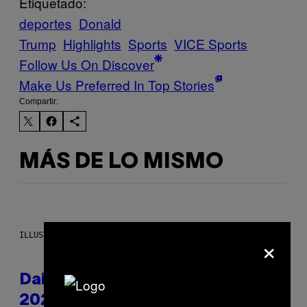
Etiquetado:
deportes
Donald
Trump
Highlights
Sports
VICE Sports
Follow Us On Discover
Make Us Preferred In Top Stories
Compartir:
MÁS DE LO MISMO
×
ILLUSTRATION BY REESA.
Daily Horoscope: August 10,
2026