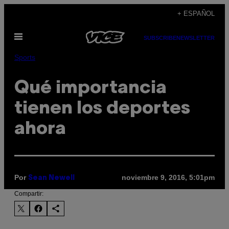
Saltar
+ ESPAÑOL
al
Abrir
contenido
SUBSCRIBE
NEWSLETTER
Menú
Sports
Qué importancia
tienen los deportes
ahora
Por
noviembre 9, 2016, 5:01pm
Sean Newell
Compartir: