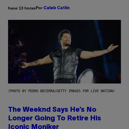
Por
hace 13 horas
Caleb Catlin
(PHOTO BY PEDRO BECERRA/GETTY IMAGES FOR LIVE NATION)
The Weeknd Says He’s No
Longer Going To Retire His
Iconic Moniker