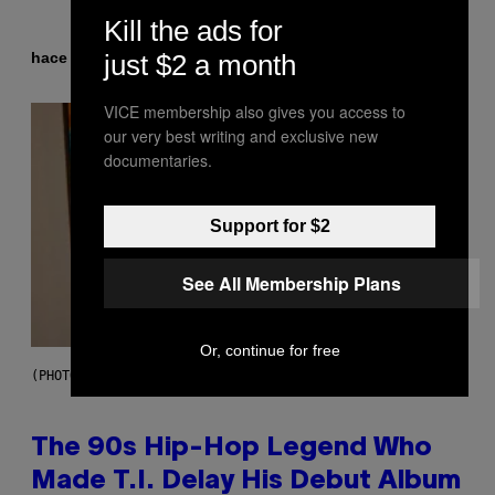
Kill the ads for
Por
just $2 a month
hace 5 horas
Ashley Fike
VICE membership also gives you access to
our very best writing and exclusive new
documentaries.
Support for $2
See All Membership Plans
Or, continue for free
(PHOTO BY JOHNNY NUNEZ/WIREIMAGE)
The 90s Hip-Hop Legend Who
Made T.I. Delay His Debut Album