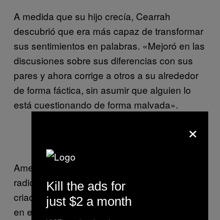
A medida que su hijo crecía, Cearrah
descubrió que era más capaz de transformar
sus sentimientos en palabras. «Mejoró en las
discusiones sobre sus diferencias con sus
pares y ahora corrige a otros a su alrededor
de forma fáctica, sin asumir que alguien lo
está cuestionando de forma malvada».
×
Foto de Amelia.
Amelia es una artista de
performance
radicada en Berlín. Le pregunté cómo fue ser
Kill the ads for
criada en género neutro. «A diario, los niños
just $2 a month
en el colegio me decían cosas como, ‘No