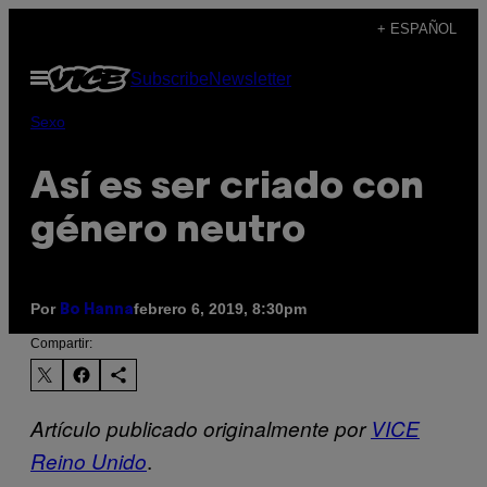
Saltar
+ ESPAÑOL
al
Abrir
Subscribe
Newsletter
contenido
Menú
Sexo
Así es ser criado con
género neutro
Por
febrero 6, 2019, 8:30pm
Bo Hanna
Compartir:
Artículo publicado originalmente por
VICE
.
Reino Unido