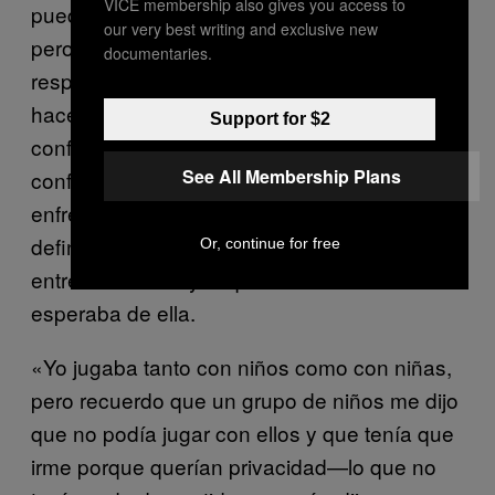
VICE membership also gives you access to
puedes hacer esto porque eres una niña’,
our very best writing and exclusive new
pero eso me hacía sentir rebelde y mi
documentaries.
respuesta era que definitivamente
podía
hacerlo». Cuando le pregunté si sintió
Support for $2
confundida o afectada por los mensajes
See All Membership Plans
conflictivos que recibía en casa y lo que
enfrentaba en la escuela, explicó que
definitivamente sentía que había un choque
Or, continue for free
entre su crianza y lo que la sociedad
esperaba de ella.
«Yo jugaba tanto con niños como con niñas,
pero recuerdo que un grupo de niños me dijo
que no podía jugar con ellos y que tenía que
irme porque querían privacidad—lo que no