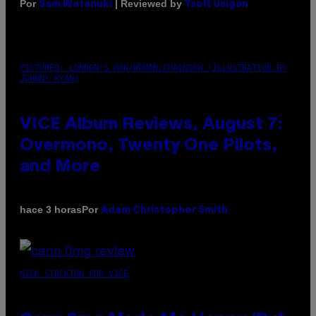
Por
| Reviewed by
Sam Watanuki
Ysolt Usigan
PICTURED: LONDON'S MAN/WOMAN/CHAINSAW (ILLUSTRATION BY
JOHNNY RYAN)
VICE Album Reviews, August 7:
Overmono, Twenty One Pilots,
and More
Por
hace 3 horas
Adam Christopher Smith
NICK STOCKTON FOR VICE