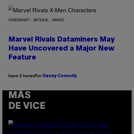
SCREENSHOT: NETEASE, MARVEL
Marvel Rivals Dataminers May
Have Uncovered a Major New
Feature
Por
hace 2 horas
Denny Connolly
MÁS
DE VICE