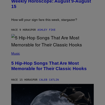
Weekly Horoscope: August 9-August
S
A
T
G
15
R
E
A
S
T
I
How will your sign fare this week, stargazer?
O
N
B
HACE 9 HORAS
POR
ASHLEY FIKE
Y
R
E
E
S
(
A
P
Music
H
O
5 Hip-Hop Songs That Are Most
T
O
Memorable for Their Classic Hooks
B
Y
S
HACE 15 HORAS
POR
CALEB CATLIN
T
E
V
E
G
R
A