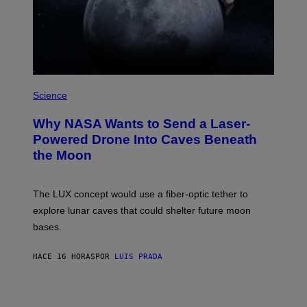
N
I
T
Z
/
W
I
R
P
E
H
Science
I
O
M
T
A
Why NASA Wants to Send a Laser-
O
G
:
E
Powered Drone Into Caves Beneath
N
)
the Moon
A
S
A
;
The LUX concept would use a fiber-optic tether to
D
R
explore lunar caves that could shelter future moon
P
bases.
I
X
E
HACE 16 HORAS
POR
LUIS PRADA
L
/
G
E
T