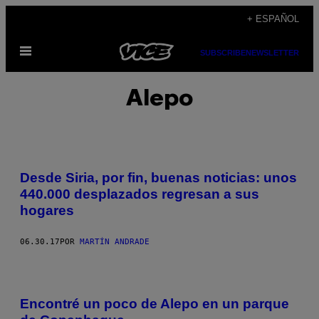
Saltar
+ ESPAÑOL
al
Abrir
contenido
SUBSCRIBE
NEWSLETTER
Menú
Alepo
Desde Siria, por fin, buenas noticias: unos
440.000 desplazados regresan a sus
hogares
06.30.17
POR
MARTÍN ANDRADE
Encontré un poco de Alepo en un parque