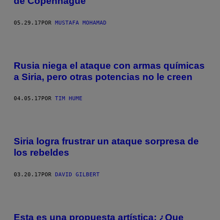
de Copenhague
05.29.17
POR
MUSTAFA MOHAMAD
Rusia niega el ataque con armas químicas
a Siria, pero otras potencias no le creen
04.05.17
POR
TIM HUME
Siria logra frustrar un ataque sorpresa de
los rebeldes
03.20.17
POR
DAVID GILBERT
Esta es una propuesta artística: ¿Que