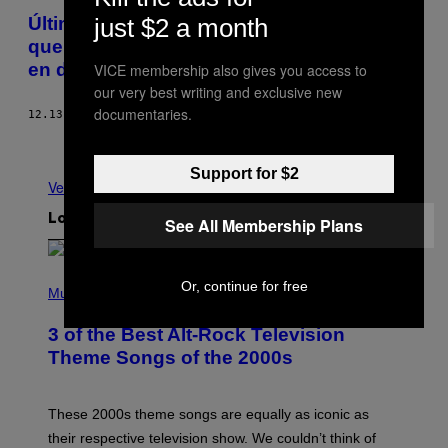
just $2 a month
Últimas voces del Alepo rebelde: ‘Espero
que pueda retransmitiros nuestra muerte
en directo’
VICE membership also gives you access to
our very best writing and exclusive new
documentaries.
12.13.16
POR
VICE NEWS
Más antiguo
Support for $2
Ver todo
Lo más reciente
See All Membership Plans
P
Or, continue for free
H
Music
O
T
3 of the Best Alt-Rock Television
O
B
Theme Songs of the 2000s
Y
J
A
M
These 2000s theme songs are equally as iconic as
I
their respective television show. We couldn’t think of
E