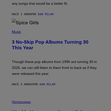
M
any songs that would be a better fit.
C
C
A
HACE 1 HORA
POR
DAN MILAM
R
T
H
P
Y
H
Music
/
O
W
T
I
3 No-Skip Pop Albums Turning 30
O
R
B
E
This Year
Y
I
T
M
I
A
M
G
Though these pop albums from 1996 are turning 30 in
R
E
2026, we can still listen to them front to back as if they
O
N
were released this year.
E
Y
/
HACE 3 HORAS
POR
DAN MILAM
G
E
T
I
T
L
Horoscopes
Y
L
I
U
M