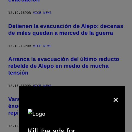
12.19.16
POR
VICE NEWS
Detienen la evacuación de Alepo: decenas
de miles quedan a merced de la guerra
12.16.16
POR
VICE NEWS
Arranca la evacuación del último reducto
rebelde de Alepo en medio de mucha
tensión
12.15.16
POR
VICE NEWS
×
Varsovia, Srebrenica, Alepo: la historia del
éxodo de miles de almas moribundas se
repite
12.14.16
POR
REUTERS Y VICE NEWS
Kill the ads for