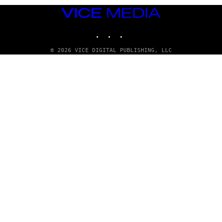
VICE
MEDIA
INSTAGRAM
TIKTOK
YOUTUBE
© 2026 VICE DIGITAL PUBLISHING, LLC