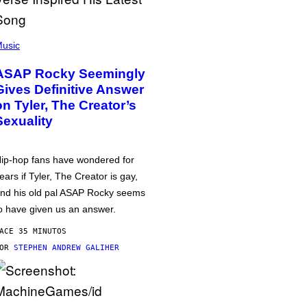
usic
ASAP Rocky Seemingly
Gives Definitive Answer
on Tyler, The Creator’s
Sexuality
ip-hop fans have wondered for
ears if Tyler, The Creator is gay,
nd his old pal ASAP Rocky seems
o have given us an answer.
ACE 35 MINUTOS
POR
STEPHEN ANDREW GALIHER