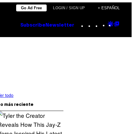
Go Ad Free
LOGIN / SIGN UP
+ ESPAÑOL
Instagram
TikTok
YouTube
Google
Goog
Subscribe
Newsletter
Discove
Top
Posts
er todo
o más reciente