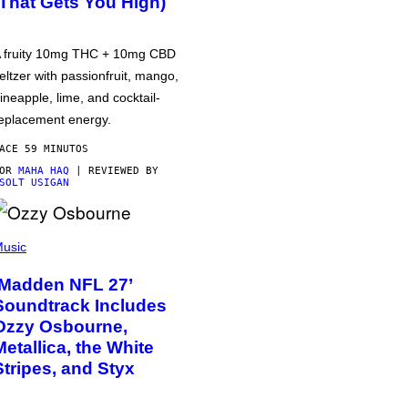
(That Gets You High)
 fruity 10mg THC + 10mg CBD
eltzer with passionfruit, mango,
ineapple, lime, and cocktail-
eplacement energy.
ACE 59 MINUTOS
POR
MAHA HAQ
| REVIEWED BY
SOLT USIGAN
usic
‘Madden NFL 27’
Soundtrack Includes
Ozzy Osbourne,
Metallica, the White
Stripes, and Styx