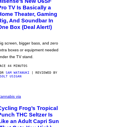
Hisense’s New U6SF
Pro TV Is Basically a
Home Theater, Gaming
Rig, And Soundbar In
One Box (Deal Alert!)
ig screen, bigger bass, and zero
xtra boxes or equipment needed
nder the TV stand.
ACE 44 MINUTOS
POR
SAM WATANUKI
| REVIEWED BY
SOLT USIGAN
annabis via
Cycling Frog’s Tropical
Punch THC Seltzer Is
Like an Adult Capri Sun