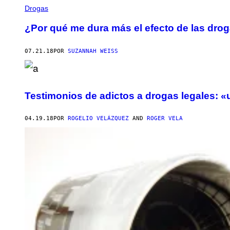
Drogas
¿Por qué me dura más el efecto de las dro
07.21.18
POR
SUZANNAH WEISS
Testimonios de adictos a drogas legales: «u
04.19.18
POR
ROGELIO VELÁZQUEZ
AND
ROGER VELA