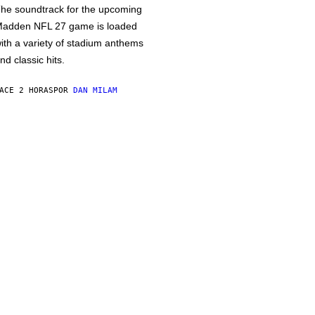
he soundtrack for the upcoming
adden NFL 27 game is loaded
ith a variety of stadium anthems
nd classic hits.
ACE 2 HORAS
POR
DAN MILAM