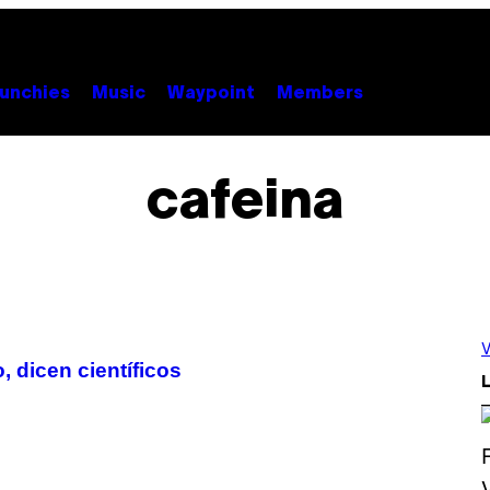
unchies
Music
Waypoint
Members
cafeina
V
 dicen científicos
L