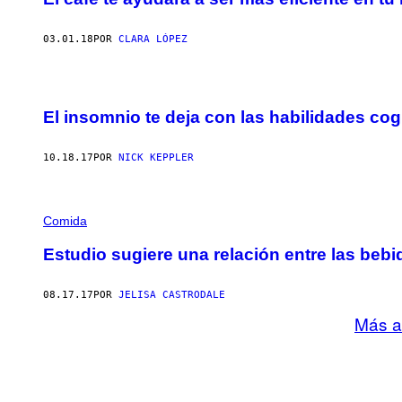
03.01.18
POR
CLARA LÓPEZ
El insomnio te deja con las habilidades co
10.18.17
POR
NICK KEPPLER
Comida
Estudio sugiere una relación entre las bebi
08.17.17
POR
JELISA CASTRODALE
Más a