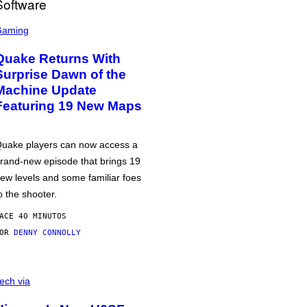
Gaming
Quake Returns With
Surprise Dawn of the
Machine Update
Featuring 19 New Maps
uake players can now access a
rand-new episode that brings 19
ew levels and some familiar foes
o the shooter.
ACE 40 MINUTOS
POR
DENNY CONNOLLY
ech via