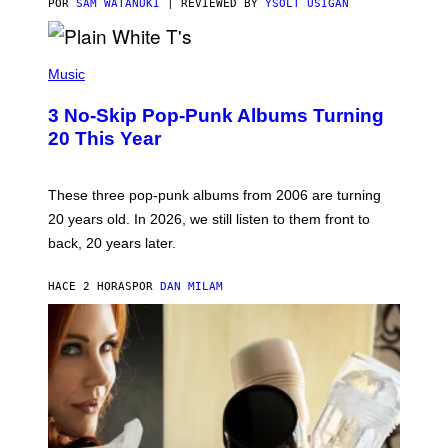
C
POR
SAM WATANUKI
| REVIEWED BY
YSOLT USIGAN
E
P
H
Music
O
T
3 No-Skip Pop-Punk Albums Turning
O
B
20 This Year
Y
S
C
O
These three pop-punk albums from 2006 are turning
T
20 years old. In 2026, we still listen to them front to
T
G
back, 20 years later.
R
I
E
HACE 2 HORAS
POR
DAN MILAM
S
/
G
E
T
T
Y
I
M
A
G