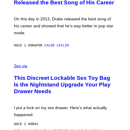
O
Released the Best Song of His Career
B
Y
G
A
On this day in 2013, Drake released the best song of
R
his career and showed that he’s way better in pop star
Y
G
mode.
E
R
S
HACE 1 HORA
POR
CALEB CATLIN
H
O
F
S
F
A
Sex via
/
M
W
W
I
This Discreet Lockable Sex Toy Bag
A
R
T
E
Is the Nightstand Upgrade Your Play
A
I
Drawer Needs
N
M
U
A
K
G
I
E
I put a lock on my sex drawer. Here’s what actually
F
)
O
happened.
R
V
HACE 2 HORAS
I