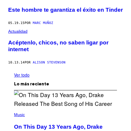
Este hombre te garantiza el éxito en Tinder
05.19.15
POR
MARC MUÑOZ
Actualidad
Acéptenlo, chicos, no saben ligar por
internet
10.13.14
POR
ALISON STEVENSON
Ver todo
Lo más reciente
(
P
Music
H
O
On This Day 13 Years Ago, Drake
T