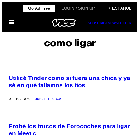
Saltar
Go Ad Free
LOGIN / SIGN UP
+ ESPAÑOL
al
Abrir
contenido
SUBSCRIBE
NEWSLETTER
Menú
como ligar
Utilicé Tinder como si fuera una chica y ya
sé en qué fallamos los tíos
01.10.18
POR
JORDI LLORCA
Probé los trucos de Forocoches para ligar
en Meetic