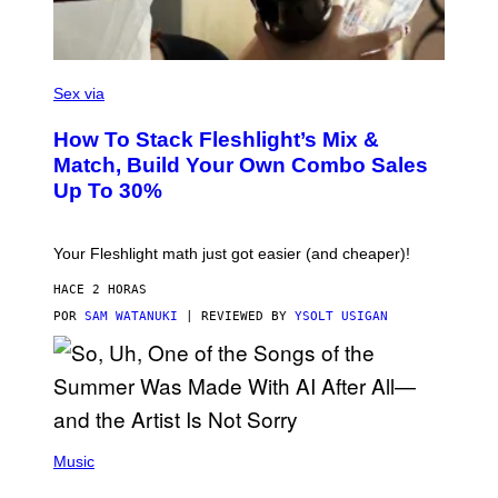
E
S
F
L
Sex via
E
S
How To Stack Fleshlight’s Mix &
H
L
Match, Build Your Own Combo Sales
I
Up To 30%
G
H
T
Your Fleshlight math just got easier (and cheaper)!
HACE 2 HORAS
POR
SAM WATANUKI
| REVIEWED BY
YSOLT USIGAN
(
P
Music
H
O