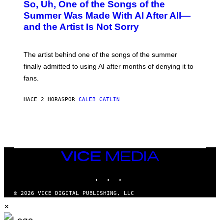
So, Uh, One of the Songs of the
T
O
Summer Was Made With AI After All—
B
and the Artist Is Not Sorry
Y
T
I
M
The artist behind one of the songs of the summer
M
O
finally admitted to using AI after months of denying it to
S
fans.
E
N
F
HACE 2 HORAS
POR
CALEB CATLIN
E
L
D
E
R
/
G
E
VICE
T
MEDIA
T
INSTAGRAM
TIKTOK
YOUTUBE
Y
I
M
© 2026 VICE DIGITAL PUBLISHING, LLC
A
×
G
E
S