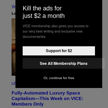
Ver todo
Kill the ads for
just $2 a month
Lo más reciente
VICE membership also gives you access to
our very best writing and exclusive new
documentaries.
Support for $2
See All Membership Plans
Or, continue for free
I
M
Life
A
G
Fully-Automated Luxury Space
E
:
Capitalism—This Week on VICE:
N
Members Only
I
C