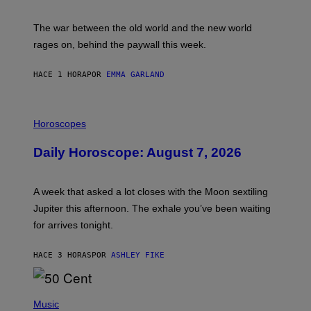
K
D
The war between the old world and the new world
O
V
rages on, behind the paywall this week.
E
HACE 1 HORA
POR
EMMA GARLAND
I
L
Horoscopes
L
U
Daily Horoscope: August 7, 2026
S
T
R
A
A week that asked a lot closes with the Moon sextiling
T
I
Jupiter this afternoon. The exhale you’ve been waiting
O
for arrives tonight.
N
B
Y
HACE 3 HORAS
POR
ASHLEY FIKE
R
E
E
S
P
A
H
Music
.