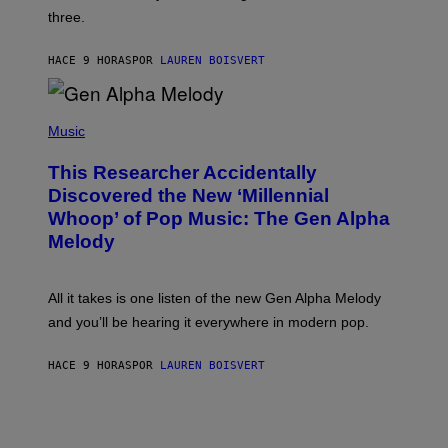
G
W
three.
E
I
S
N
T
HACE 9 HORAS
POR
LAUREN BOISVERT
E
R
/
(
G
P
Music
E
H
T
O
T
This Researcher Accidentally
T
Y
O
I
Discovered the New ‘Millennial
B
M
Whoop’ of Pop Music: The Gen Alpha
Y
A
T
G
Melody
A
E
Y
S
L
F
O
O
All it takes is one listen of the new Gen Alpha Melody
R
R
and you’ll be hearing it everywhere in modern pop.
H
R
I
A
L
D
HACE 9 HORAS
POR
LAUREN BOISVERT
L
I
/
O
G
D
E
I
T
S
T
N