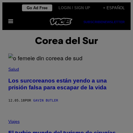
Saltar
Go Ad Free
LOGIN / SIGN UP
+ ESPAÑOL
al
Abrir
contenido
SUBSCRIBE
NEWSLETTER
Menú
Corea del Sur
Salud
Los surcoreanos están yendo a una
prisión falsa para escapar de la vida
12.05.18
POR
GAVIN BUTLER
Viajes
El turbio mundo del turismo de cirugías