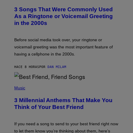
O
T
3 Songs That Were Commonly Used
O
B
As a Ringtone or Voicemail Greeting
Y
in the 2000s
G
R
E
G
Before social media took over, your ringtone or
O
R
voicemail greeting was the most important feature of
Y
having a cellphone in the 2000s.
B
O
J
HACE 8 HORAS
POR
DAN MILAM
O
R
Q
U
P
E
H
Music
Z
O
/
T
G
3 Millennial Anthems That Make You
O
E
B
Think of Your Best Friend
T
Y
T
K
Y
E
I
V
If you need a song to send to your best friend right now
M
I
A
to let them know you’re thinking about them, here’s
N