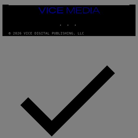
Y
E
I
Y
VICE
M
MEDIA
A
INSTAGRAM
TIKTOK
YOUTUBE
G
E
S
© 2026 VICE DIGITAL PUBLISHING, LLC
)