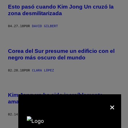
Esto pasó cuando Kim Jong Un cruzó la
zona desmilitarizada
04.27.18
POR
DAVID GILBERT
Corea del Sur presume un edificio con el
negro más oscuro del mundo
02.20.18
POR
CLARA LÓPEZ
Kim Jong-un ha sido increíblemente
×
amable con Corea del Sur
02.14.18
POR
TIM HUME
Nuevo
Más antiguo