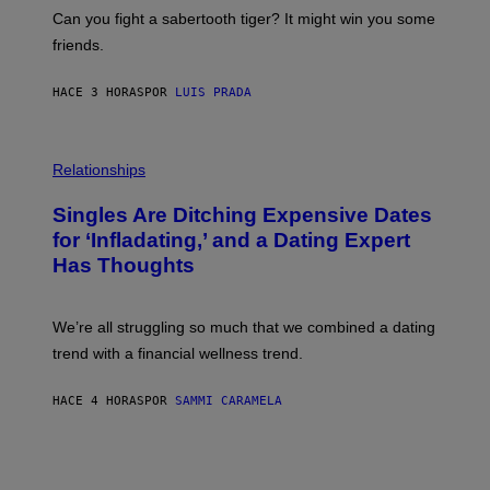
S
-
Can you fight a sabertooth tiger? It might win you some
P
friends.
R
I
N
HACE 3 HORAS
POR
LUIS PRADA
T
S
T
O
P
C
H
Relationships
K
O
/
T
Singles Are Ditching Expensive Dates
G
O
E
:
for ‘Infladating,’ and a Dating Expert
T
P
T
Has Thoughts
I
Y
X
I
E
M
L
We’re all struggling so much that we combined a dating
A
S
G
E
trend with a financial wellness trend.
E
F
S
F
E
HACE 4 HORAS
POR
SAMMI CARAMELA
C
T
/
G
E