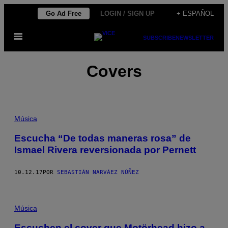
Saltar
Go Ad Free
LOGIN / SIGN UP
+ ESPAÑOL
al
Abrir
contenido
SUBSCRIBE
NEWSLETTER
Menú
Covers
Música
Escucha “De todas maneras rosa” de
Ismael Rivera reversionada por Pernett
10.12.17
POR
SEBASTIÁN NARVÁEZ NÚÑEZ
Música
Escuchen el cover que Motörhead hizo a