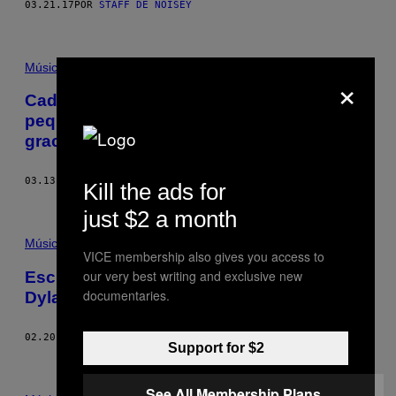
03.21.17
POR
STAFF DE NOISEY
Música
×
Cada nueva canción de Bob Dylan es una
pequeña bendición y debemos dar las
gracias
03.13.17
POR
ALEX ROBERT ROSS
Kill the ads for
just $2 a month
Música
VICE membership also gives you access to
our very best writing and exclusive new
Escucha otro hermoso cover más de Bob
documentaries.
Dylan a Frank Sinatra​
02.20.17
POR
ALEX ROBERT ROSS
Support for $2
See All Membership Plans