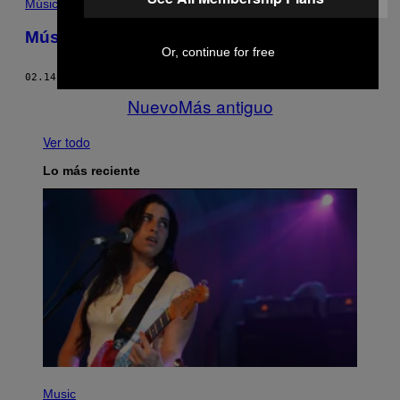
Música
Música cebolla, adolescencia y amor
Or, continue for free
02.14.17
POR
ANDREA OCAMPO
Nuevo
Más antiguo
Ver todo
Lo más reciente
(
P
Music