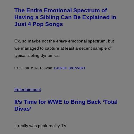
H
O
The Entire Emotional Spectrum of
T
O
Having a Sibling Can Be Explained in
B
Just 4 Pop Songs
Y
J
O
H
Ok, so maybe not the
entire
emotional spectrum, but
A
L
we managed to capture at least a decent sample of
E
typical sibling dynamics.
/
G
E
HACE 30 MINUTOS
POR
LAUREN BOISVERT
T
T
Y
I
P
M
H
Entertainment
A
O
G
T
E
It’s Time for WWE to Bring Back ‘Total
O
S
:
Divas’
)
E
!
It really was peak reality TV.