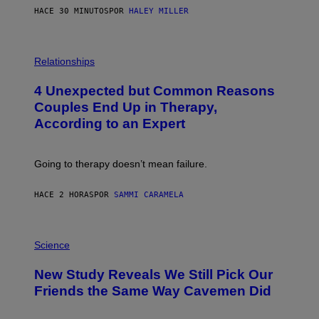
HACE 30 MINUTOS
POR
HALEY MILLER
P
H
Relationships
O
T
4 Unexpected but Common Reasons
O
:
Couples End Up in Therapy,
G
According to an Expert
C
S
H
U
Going to therapy doesn’t mean failure.
T
T
E
HACE 2 HORAS
POR
SAMMI CARAMELA
R
/
G
E
P
T
H
Science
T
O
Y
T
New Study Reveals We Still Pick Our
I
O
M
:
Friends the Same Way Cavemen Did
A
C
G
S
E
A