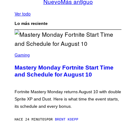
Nuevo
Más antiguo
Ver todo
Lo más reciente
S
C
Gaming
R
E
Mastery Monday Fortnite Start Time
E
N
and Schedule for August 10
S
H
O
T
Fortnite Mastery Monday returns August 10 with double
:
Sprite XP and Dust. Here is what time the event starts,
E
P
its schedule and every bonus.
I
C
G
HACE 24 MINUTOS
POR
BRENT KOEPP
A
M
E
I