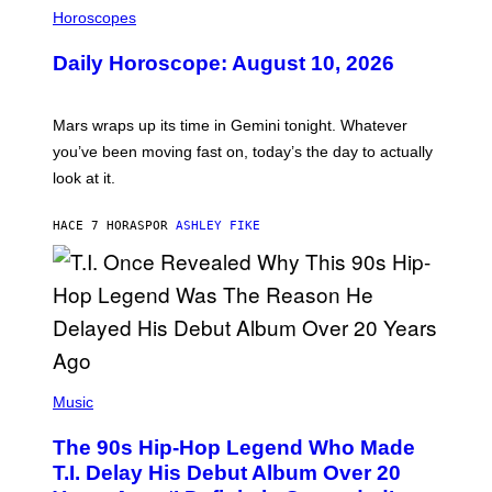
S
L
Horoscopes
L
U
Daily Horoscope: August 10, 2026
S
T
R
A
Mars wraps up its time in Gemini tonight. Whatever
T
I
you’ve been moving fast on, today’s the day to actually
O
look at it.
N
B
Y
HACE 7 HORAS
POR
ASHLEY FIKE
R
E
E
S
A
.
(
P
Music
H
O
The 90s Hip-Hop Legend Who Made
T
O
T.I. Delay His Debut Album Over 20
B