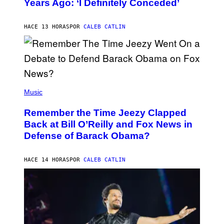
Years Ago: ‘I Definitely Conceded’
Y
J
O
H
HACE 13 HORAS
POR
CALEB CATLIN
N
N
Y
N
U
N
E
(
Z
P
Music
/
H
W
O
I
Remember the Time Jeezy Clapped
T
R
O
Back at Bill O’Reilly and Fox News in
E
B
I
Defense of Barack Obama?
Y
M
T
A
I
G
M
HACE 14 HORAS
POR
CALEB CATLIN
E
M
)
O
S
E
N
F
E
L