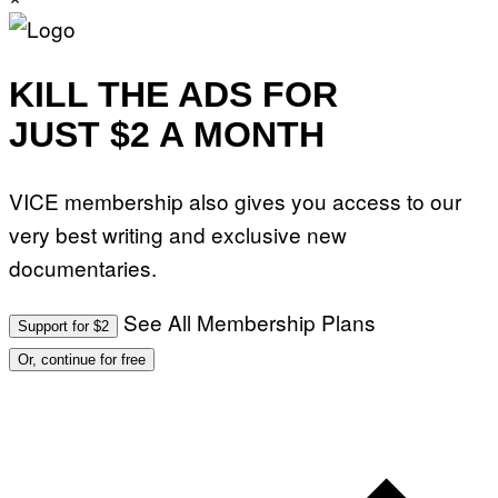
T
Y
I
M
A
KILL THE ADS FOR
G
E
JUST $2 A MONTH
S
F
O
R
VICE membership also gives you access to our
L
I
very best writing and exclusive new
V
E
documentaries.
N
A
T
I
See All Membership Plans
Support for $2
O
N
Or, continue for free
)