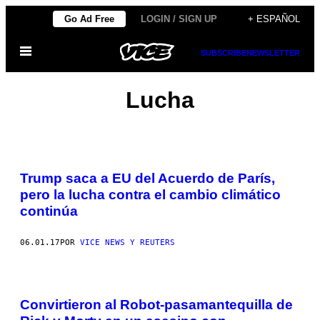
Saltar
Go Ad Free
LOGIN / SIGN UP
+ ESPAÑOL
al
Abrir
contenido
SUBSCRIBE
NEWSLETTER
Menú
Lucha
Trump saca a EU del Acuerdo de París,
pero la lucha contra el cambio climático
continúa
06.01.17
POR
VICE NEWS Y REUTERS
Convirtieron al Robot-pasamantequilla de