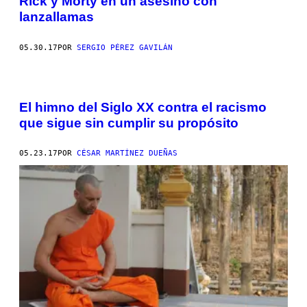
Rick y Morty en un asesino con
lanzallamas
05.30.17
POR
SERGIO PÉREZ GAVILÁN
El himno del Siglo XX contra el racismo
que sigue sin cumplir su propósito
05.23.17
POR
CÉSAR MARTÍNEZ DUEÑAS