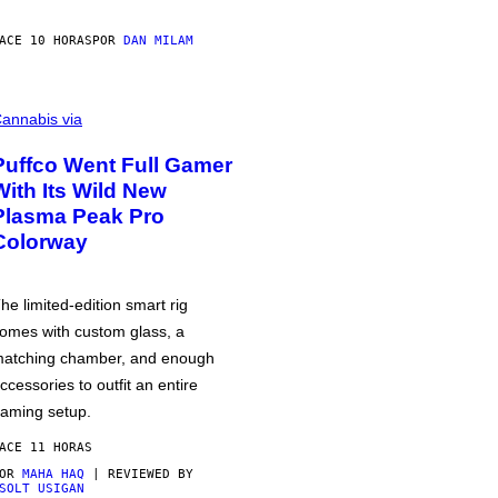
ACE 10 HORAS
POR
DAN MILAM
annabis via
Puffco Went Full Gamer
With Its Wild New
Plasma Peak Pro
Colorway
he limited-edition smart rig
omes with custom glass, a
atching chamber, and enough
ccessories to outfit an entire
aming setup.
ACE 11 HORAS
POR
MAHA HAQ
| REVIEWED BY
SOLT USIGAN