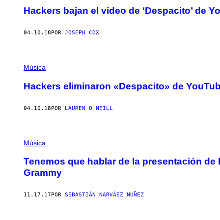
Hackers bajan el video de ‘Despacito’ de 
04.10.18
POR
JOSEPH COX
Música
Hackers eliminaron «Despacito» de YouTube
04.10.18
POR
LAUREN O'NEILL
Música
Tenemos que hablar de la presentación de 
Grammy
11.17.17
POR
SEBASTIÁN NARVÁEZ NÚÑEZ