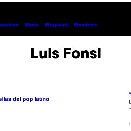
unchies
Music
Waypoint
Members
Luis Fonsi
V
llas del pop latino
L
I
L
H
L