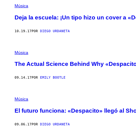
Música
Deja la escuela: ¡Un tipo hizo un cover a 
10.19.17
POR
DIEGO URDANETA
Música
The Actual Science Behind Why «Despaci
09.14.17
POR
EMILY BOOTLE
Música
El futuro funciona: «Despacito» llegó al S
09.06.17
POR
DIEGO URDANETA