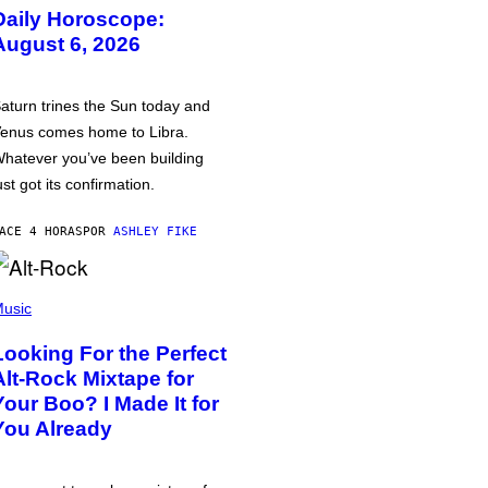
Daily Horoscope:
August 6, 2026
aturn trines the Sun today and
enus comes home to Libra.
hatever you’ve been building
ust got its confirmation.
ACE 4 HORAS
POR
ASHLEY FIKE
usic
Looking For the Perfect
Alt-Rock Mixtape for
Your Boo? I Made It for
You Already