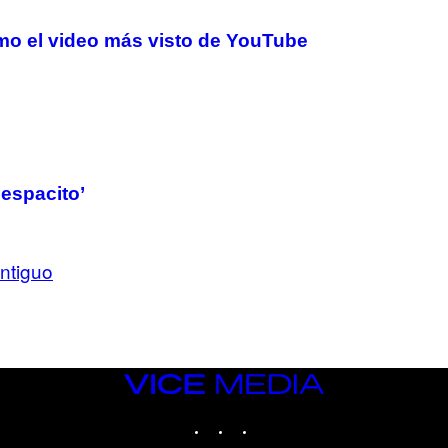
mo el video más visto de YouTube
espacito’
ntiguo
VICE
MEDIA
INSTAGRAM
TIKTOK
YOUTUBE