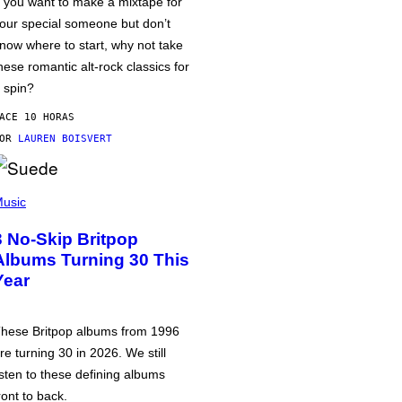
f you want to make a mixtape for
our special someone but don’t
now where to start, why not take
hese romantic alt-rock classics for
 spin?
ACE 10 HORAS
POR
LAUREN BOISVERT
usic
3 No-Skip Britpop
Albums Turning 30 This
Year
hese Britpop albums from 1996
re turning 30 in 2026. We still
isten to these defining albums
ront to back.