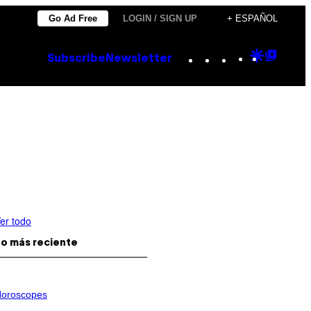
Go Ad Free
LOGIN / SIGN UP
+ ESPAÑOL
Instagram
TikTok
YouTube
Google
Goog
Subscribe
Newsletter
Discove
Top
Posts
er todo
o más reciente
oroscopes