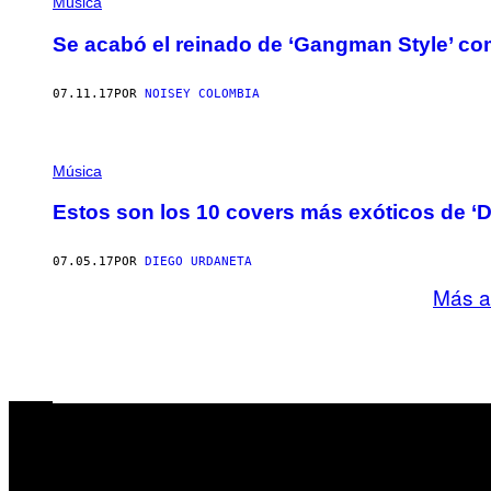
Música
Se acabó el reinado de ‘Gangman Style’ co
07.11.17
POR
NOISEY COLOMBIA
Música
Estos son los 10 covers más exóticos de ‘D
07.05.17
POR
DIEGO URDANETA
Más a