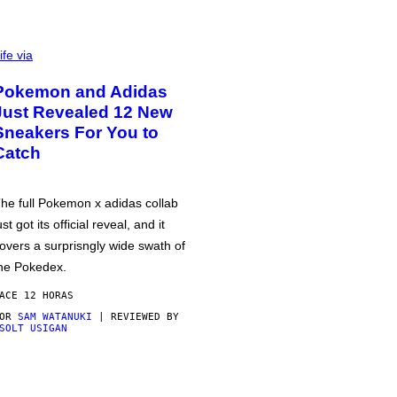
ife via
Pokemon and Adidas
Just Revealed 12 New
Sneakers For You to
Catch
he full Pokemon x adidas collab
ust got its official reveal, and it
overs a surprisngly wide swath of
he Pokedex.
ACE 12 HORAS
POR
SAM WATANUKI
| REVIEWED BY
SOLT USIGAN