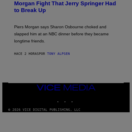
Morgan Fight That Jerry Springer Had
to Break Up
Piers Morgan says Sharon Osbourne choked and
slapped him at an NBC dinner before they became
longtime friends.
HACE 2 HORAS
POR
TONY ALPSEN
VICE
MEDIA
INSTAGRAM
TIKTOK
YOUTUBE
© 2026 VICE DIGITAL PUBLISHING, LLC