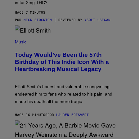
N
in for 2mg THC?
N
S
F
A
O
HACE 7 MINUTOS
W
R
(
POR
NICK STOCKTON
| REVIEWED BY
YSOLT USIGAN
V
I
I
L
C
L
E
(
U
P
Music
S
H
T
O
R
Today Would’ve Been the 57th
T
A
O
Birthday of This Indie Icon With a
T
B
I
Heartbreaking Musical Legacy
Y
O
L
N
E
B
X
Y
Elliott Smith’s honest and vulnerable songwriting
V
J
A
endeared him to fans who related to his pain, and
O
N
H
made his death all the more tragic.
R
N
O
N
S
Y
HACE 16 MINUTOS
POR
LAUREN BOISVERT
S
R
E
Y
N
A
/
N
M
)
A