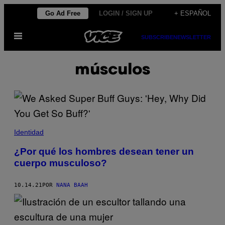
Saltar
Go Ad Free
LOGIN / SIGN UP
+ ESPAÑOL
al
Abrir
contenido
SUBSCRIBE
NEWSLETTER
Menú
músculos
Identidad
¿Por qué los hombres desean tener un
cuerpo musculoso?
10.14.21
POR
NANA BAAH