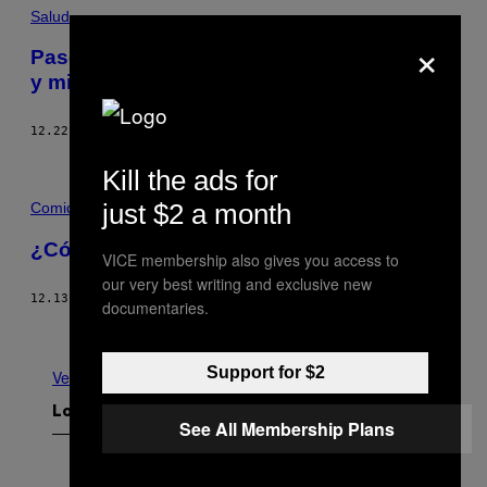
Salud
×
Pasé 80 días intentando sacar un six-pack
y mi vida se fue a la mierda
12.22.17
POR
GRAHAM ISADOR
Kill the ads for
just $2 a month
Comida
¿Cómo come un ‘mamado’ de gym?
VICE membership also gives you access to
our very best writing and exclusive new
12.13.17
POR
PÁVEL GAONA
documentaries.
Más antiguo
Support for $2
Ver todo
Lo más reciente
See All Membership Plans
P