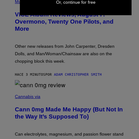
I
Music
Or, continue for free
C
T
VICE Album Reviews, August 7:
U
R
Overmono, Twenty One Pilots, and
E
More
D
:
L
O
Other new releases from John Carpenter, Dresden
N
D
Dolls, and Man/Woman/Chainsaw are also on the
O
chopping block this week.
N
'
S
HACE 3 MINUTOS
POR
ADAM CHRISTOPHER SMITH
M
A
N
/
N
W
I
Cannabis via
O
C
M
K
A
Cann 0mg Made Me Happy (But Not In
S
N
T
the Way It’s Supposed To)
/
O
C
C
H
K
A
T
Can electrolytes, magnesium, and passion flower stand
I
O