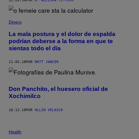
12.26.18
POR
K. ALEISHA FETTERS
Dinero
La mala postura y el dolor de espalda
podrían deberse a la forma en que te
sientas todo el día
11.05.18
POR
MATT JANCER
Don Panchito, el huesero oficial de
Xochimilco
10.12.18
POR
OLLIN VELASCO
Health