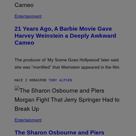
I
/
R
Entertainment
E
D
F
21 Years Ago, A Barbie Movie Gave
E
Harvey Weinstein a Deeply Awkward
R
N
Cameo
S
)
The producer of ‘My Scene Goes Hollywood’ later said
she was “mortified” that Weinstein appeared in the film.
HACE 2 HORAS
POR
TONY ALPSEN
Entertainment
The Sharon Osbourne and Piers