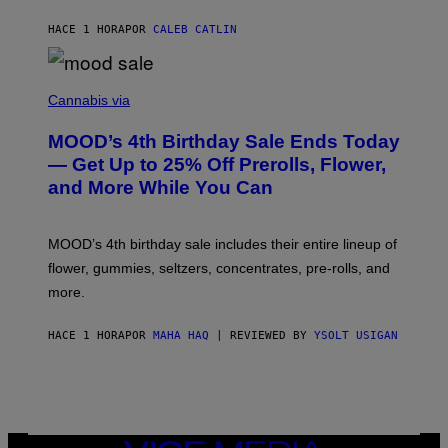
L
E
HACE 1 HORA
POR
CALEB CATLIN
)
C
O
Cannabis via
U
R
MOOD’s 4th Birthday Sale Ends Today
T
E
— Get Up to 25% Off Prerolls, Flower,
S
and More While You Can
Y
O
F
M
MOOD’s 4th birthday sale includes their entire lineup of
O
O
flower, gummies, seltzers, concentrates, pre-rolls, and
D
more.
HACE 1 HORA
POR
MAHA HAQ
| REVIEWED BY
YSOLT USIGAN