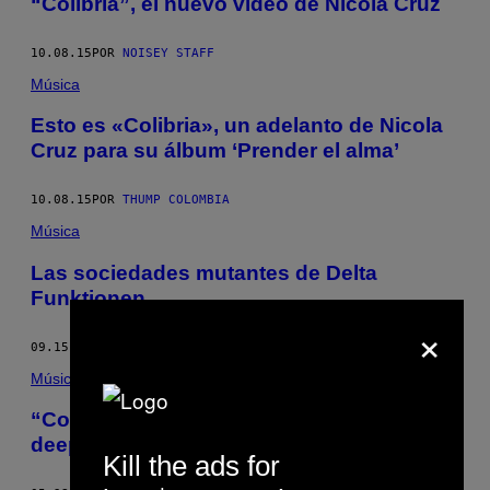
“Colibria”, el nuevo video de Nicola Cruz
10.08.15
POR
NOISEY STAFF
Música
Esto es «Colibria», un adelanto de Nicola
Cruz para su álbum ‘Prender el alma’
10.08.15
POR
THUMP COLOMBIA
Música
Las sociedades mutantes de Delta
Funktionen
×
09.15.15
POR
THUMP COLOMBIA
Música
“Colibria” de Nicola Cruz es un viaje de
deep house en yagé
Kill the ads for