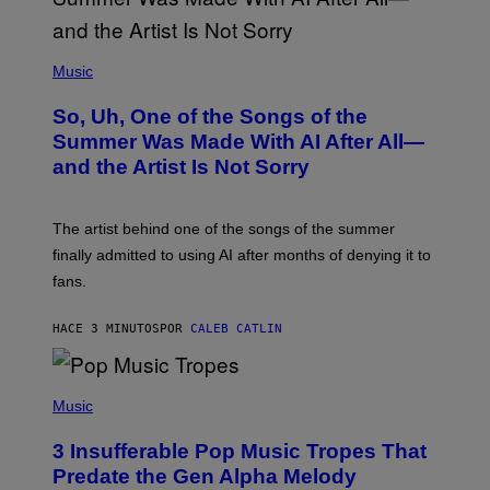
(
P
Music
H
O
So, Uh, One of the Songs of the
T
O
Summer Was Made With AI After All—
B
and the Artist Is Not Sorry
Y
T
I
M
The artist behind one of the songs of the summer
M
O
finally admitted to using AI after months of denying it to
S
fans.
E
N
F
HACE 3 MINUTOS
POR
CALEB CATLIN
E
L
D
E
(
R
P
Music
/
H
G
O
E
3 Insufferable Pop Music Tropes That
T
T
O
Predate the Gen Alpha Melody
T
B