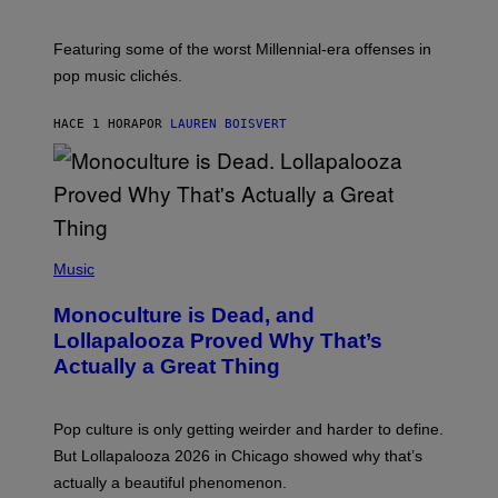
Y
Y
I
M
M
A
Featuring some of the worst Millennial-era offenses in
A
R
G
pop music clichés.
C
E
B
S
R
)
HACE 1 HORA
POR
LAUREN BOISVERT
O
U
S
S
E
L
Y
/
(
R
P
Music
E
H
D
O
Monoculture is Dead, and
F
T
E
O
Lollapalooza Proved Why That’s
R
V
N
Actually a Great Thing
I
S
A
)
T
-
Pop culture is only getting weirder and harder to define.
M
O
But Lollapalooza 2026 in Chicago showed why that’s
B
actually a beautiful phenomenon.
I