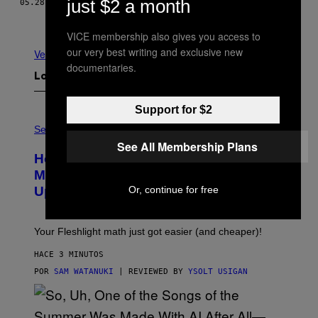
just $2 a month
05.28.15
POR
NOISEY STAFF
Más antiguo
VICE membership also gives you access to
our very best writing and exclusive new
Ver todo
documentaries.
Lo más reciente
Support for $2
F
L
Sex via
E
See All Membership Plans
S
How To Stack Fleshlight’s Mix &
H
L
Match, Build Your Own Combo Sales
I
Or, continue for free
Up To 30%
G
H
T
Your Fleshlight math just got easier (and cheaper)!
HACE 3 MINUTOS
POR
SAM WATANUKI
| REVIEWED BY
YSOLT USIGAN