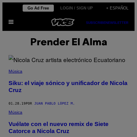
Saltar
Go Ad Free
LOGIN / SIGN UP
+ ESPAÑOL
al
Abrir
contenido
SUBSCRIBE
NEWSLETTER
Menú
Prender El Alma
Música
Siku: el viaje sónico y unificador de Nicola
Cruz
01.28.19
POR
JUAN PABLO LÓPEZ M.
Música
Vuélate con el nuevo remix de Siete
Catorce a Nicola Cruz