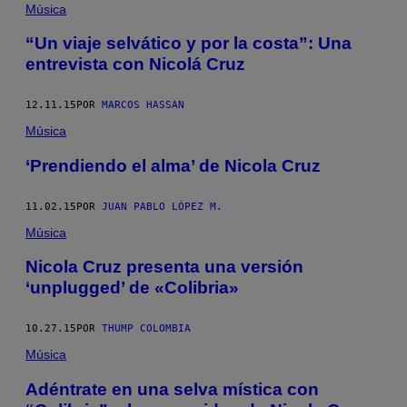
Música
“Un viaje selvático y por la costa”: Una
entrevista con Nicolá Cruz
12.11.15
POR
MARCOS HASSAN
Música
‘Prendiendo el alma’ de Nicola Cruz
11.02.15
POR
JUAN PABLO LÓPEZ M.
Música
Nicola Cruz presenta una versión
‘unplugged’ de «Colibria»
10.27.15
POR
THUMP COLOMBIA
Música
Adéntrate en una selva mística con