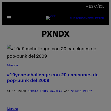
Saltar
+ ESPAÑOL
al
Abrir
contenido
SUBSCRIBE
NEWSLETTER
Menú
PXNDX
Música
#10yearschallenge con 20 canciones de
pop-punk del 2009
01.16.19
POR
SERGIO PÉREZ GAVILÁN
AND
SERGIO PÉREZ
Música