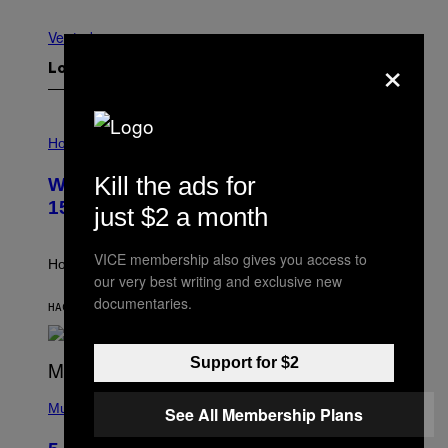
Ver todo
×
Lo más reciente
I
L
Horoscopes
L
U
Kill the ads for
Weekly Horoscope: August 9-August
S
T
15
just $2 a month
R
A
T
VICE membership also gives you access to
I
How will your sign fare this week, stargazer?
O
our very best writing and exclusive new
N
documentaries.
B
HACE 3 HORAS
POR
ASHLEY FIKE
Y
R
E
Support for $2
E
S
(
A
P
Music
See All Membership Plans
H
O