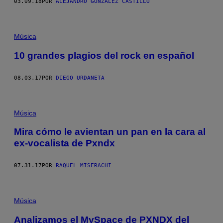
03.09.18
POR
ALEJANDRO GONZÁLEZ CASTILLO
Música
10 grandes plagios del rock en español
08.03.17
POR
DIEGO URDANETA
Música
Mira cómo le avientan un pan en la cara al
ex-vocalista de Pxndx
07.31.17
POR
RAQUEL MISERACHI
Música
Analizamos el MySpace de PXNDX del