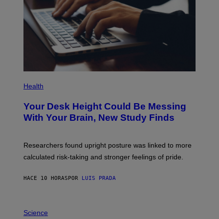
T
Y
I
M
A
G
E
S
P
H
Health
O
T
Your Desk Height Could Be Messing
O
:
With Your Brain, New Study Finds
B
A
T
U
Researchers found upright posture was linked to more
H
calculated risk-taking and stronger feelings of pride.
A
N
T
HACE 10 HORAS
POR
LUIS PRADA
O
K
E
R
A
/
M
Science
G