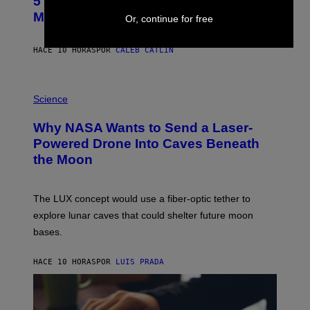
5 Hip-Hop Songs That Are Most
T
O
Memorable for Their Classic Hooks
Or, continue for free
B
Y
S
HACE 10 HORAS
POR
CALEB CATLIN
T
E
V
E
P
G
H
Science
R
O
A
T
Why NASA Wants to Send a Laser-
N
O
I
:
Powered Drone Into Caves Beneath
T
N
the Moon
Z
A
/
S
W
A
I
;
The LUX concept would use a fiber-optic tether to
R
D
E
R
explore lunar caves that could shelter future moon
I
P
M
bases.
I
A
X
G
E
E
HACE 10 HORAS
POR
LUIS PRADA
L
)
/
G
E
T