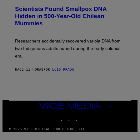
U
E
C
Scientists Found Smallpox DNA
T
H
T
,
Hidden in 500-Year-Old Chilean
Y
M
I
Mummies
U
M
C
A
H
G
O
Researchers accidentally recovered variola DNA from
E
L
S
D
two Indigenous adults buried during the early colonial
E
era.
R
C
H
HACE 11 HORAS
POR
LUIS PRADA
I
L
E
A
N
M
U
M
VICE
M
MEDIA
Y
INSTAGRAM
TIKTOK
YOUTUBE
T
H
A
© 2026 VICE DIGITAL PUBLISHING, LLC
N
T