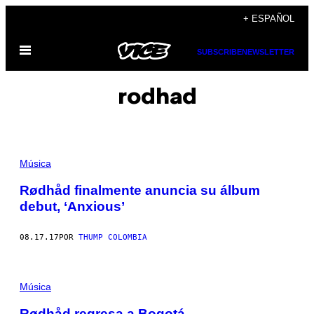
Saltar
+ ESPAÑOL
al
Abrir
contenido
SUBSCRIBE
NEWSLETTER
Menú
rodhad
Música
Rødhåd finalmente anuncia su álbum
debut, ‘Anxious’
08.17.17
POR
THUMP COLOMBIA
Música
Rødhåd regresa a Bogotá