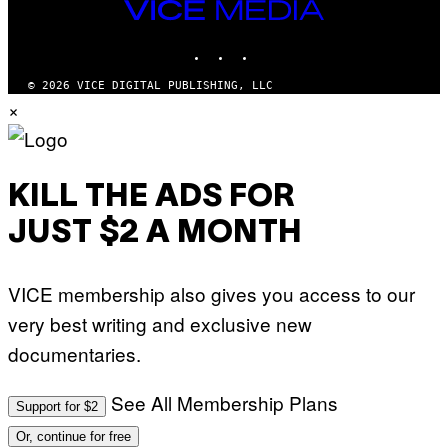
M
VICE
M
MEDIA
Y
INSTAGRAM
TIKTOK
YOUTUBE
T
H
A
© 2026 VICE DIGITAL PUBLISHING, LLC
N
×
T
H
O
S
E
I
KILL THE ADS FOR
N
Q
JUST $2 A MONTH
U
E
S
T
VICE membership also gives you access to our
I
O
very best writing and exclusive new
N
.
documentaries.
P
H
O
T
See All Membership Plans
Support for $2
O
:
Or, continue for free
M