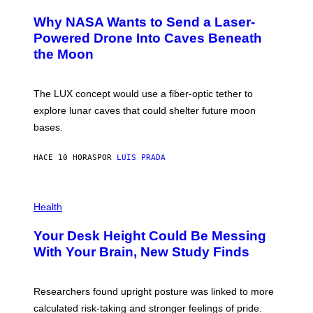
R
O
A
T
Why NASA Wants to Send a Laser-
N
O
I
:
Powered Drone Into Caves Beneath
T
N
the Moon
Z
A
/
S
W
A
I
;
The LUX concept would use a fiber-optic tether to
R
D
E
R
explore lunar caves that could shelter future moon
I
P
M
bases.
I
A
X
G
E
E
HACE 10 HORAS
POR
LUIS PRADA
L
)
/
G
E
P
T
H
Health
T
O
Y
T
I
Your Desk Height Could Be Messing
O
M
:
With Your Brain, New Study Finds
A
B
G
A
E
T
S
U
Researchers found upright posture was linked to more
H
calculated risk-taking and stronger feelings of pride.
A