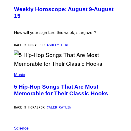
L
U
Weekly Horoscope: August 9-August
S
T
15
R
A
T
I
How will your sign fare this week, stargazer?
O
N
B
HACE 3 HORAS
POR
ASHLEY FIKE
Y
R
E
E
S
(
A
P
Music
H
O
5 Hip-Hop Songs That Are Most
T
O
Memorable for Their Classic Hooks
B
Y
S
HACE 9 HORAS
POR
CALEB CATLIN
T
E
V
E
P
G
H
Science