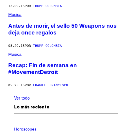
12.09.15
POR
THUMP COLOMBIA
Música
Antes de morir, el sello 50 Weapons nos
deja once regalos
08.20.15
POR
THUMP COLOMBIA
Música
Recap: Fin de semana en
#MovementDetroit
05.25.15
POR
FRANKIE FRANCISCO
Ver todo
Lo más reciente
I
L
Horoscopes