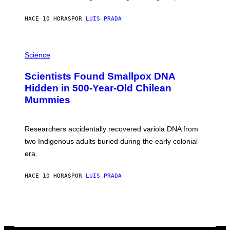
N
T
HACE 10 HORAS
POR
LUIS PRADA
O
K
E
R
A
/
M
Science
G
U
E
C
Scientists Found Smallpox DNA
T
H
T
,
Hidden in 500-Year-Old Chilean
Y
M
I
Mummies
U
M
C
A
H
G
O
Researchers accidentally recovered variola DNA from
E
L
S
D
two Indigenous adults buried during the early colonial
E
era.
R
C
H
HACE 10 HORAS
POR
LUIS PRADA
I
L
E
A
N
M
U