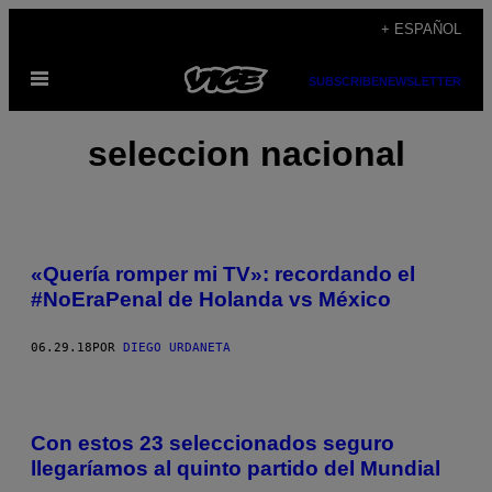
Saltar
+ ESPAÑOL
al
Abrir
contenido
SUBSCRIBE
NEWSLETTER
Menú
seleccion nacional
«Quería romper mi TV»: recordando el
#NoEraPenal de Holanda vs México
06.29.18
POR
DIEGO URDANETA
Con estos 23 seleccionados seguro
llegaríamos al quinto partido del Mundial