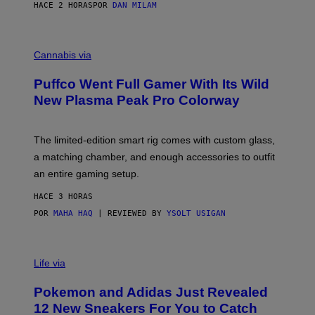
I
HACE 2 HORAS
POR
DAN MILAM
P
E
R
C
E
O
Cannabis via
N
U
/
R
G
Puffco Went Full Gamer With Its Wild
T
E
E
T
New Plasma Peak Pro Colorway
S
T
Y
Y
O
I
F
M
The limited-edition smart rig comes with custom glass,
P
A
a matching chamber, and enough accessories to outfit
U
G
F
E
an entire gaming setup.
F
S
C
HACE 3 HORAS
O
POR
MAHA HAQ
| REVIEWED BY
YSOLT USIGAN
V
I
Life via
A
P
Pokemon and Adidas Just Revealed
O
K
12 New Sneakers For You to Catch
E