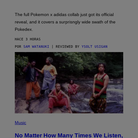
M
O
N
The full Pokemon x adidas collab just got its official
/
reveal, and it covers a surprisngly wide swath of the
A
D
Pokedex.
I
D
HACE 3 HORAS
A
S
POR
SAM WATANUKI
| REVIEWED BY
YSOLT USIGAN
/
N
I
N
T
E
N
D
O
(
P
Music
H
O
No Matter How Many Times We Listen,
T