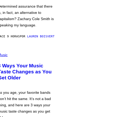
etermined assurance that there
s, in fact, an alternative to
apitalism? Zachary Cole Smith is
peaking my language.
ACE 9 HORAS
POR
LAUREN BOISVERT
usic
3 Ways Your Music
Taste Changes as You
Get Older
s you age, your favorite bands
on’t hit the same. It’s not a bad
hing, and here are 3 ways your
usic taste changes as you get