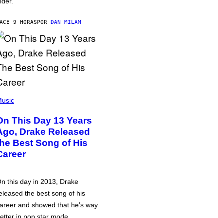
lder.
ACE 9 HORAS
POR
DAN MILAM
usic
On This Day 13 Years
Ago, Drake Released
the Best Song of His
Career
n this day in 2013, Drake
eleased the best song of his
areer and showed that he’s way
etter in pop star mode.