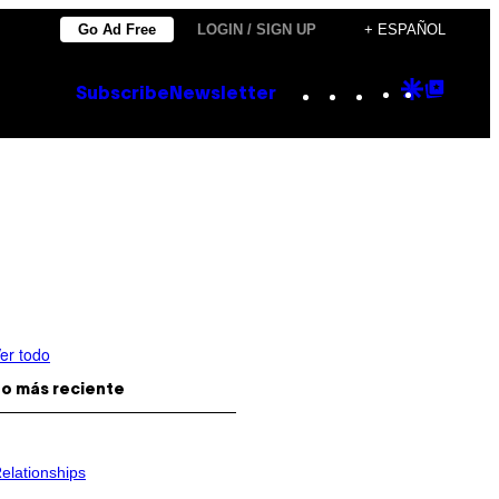
Go Ad Free
LOGIN / SIGN UP
+ ESPAÑOL
Instagram
TikTok
YouTube
Google
Goog
Subscribe
Newsletter
Discove
Top
Posts
er todo
o más reciente
elationships