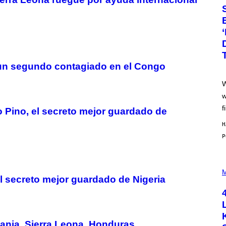
T
O
:
P
I
X
E
L
S
y un segundo contagiado en el Congo
E
F
W
F
E
w
C
f
T
o Pino, el secreto mejor guardado de
/
G
H
E
T
T
Y
I
P
M
H
M
A
l secreto mejor guardado de Nigeria
O
G
T
E
O
S
B
Y
S
nzania, Sierra Leona, Honduras…
C