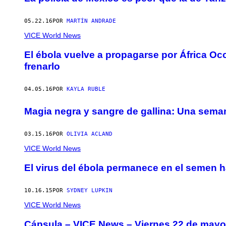
05.22.16
POR
MARTÍN ANDRADE
VICE World News
El ébola vuelve a propagarse por África Occ
frenarlo
04.05.16
POR
KAYLA RUBLE
Magia negra y sangre de gallina: Una sema
03.15.16
POR
OLIVIA ACLAND
VICE World News
El virus del ébola permanece en el semen 
10.16.15
POR
SYDNEY LUPKIN
VICE World News
Cápsula – VICE News – Viernes 22 de mayo