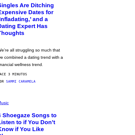
Singles Are Ditching
Expensive Dates for
‘Infladating,’ and a
Dating Expert Has
Thoughts
e’re all struggling so much that
e combined a dating trend with a
inancial wellness trend.
ACE 3 MINUTOS
POR
SAMMI CARAMELA
usic
4 Shoegaze Songs to
Listen to if You Don’t
Know if You Like