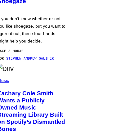
Shoegaze
f you don’t know whether or not
ou like shoegaze, but you want to
igure it out, these four bands
ight help you decide.
ACE 8 HORAS
POR
STEPHEN ANDREW GALIHER
usic
Zachary Cole Smith
Wants a Publicly
Owned Music
Streaming Library Built
on Spotify’s Dismantled
Bones