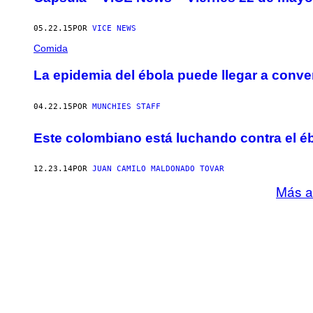
05.22.15
POR
VICE NEWS
Comida
La epidemia del ébola puede llegar a conver
04.22.15
POR
MUNCHIES STAFF
Este colombiano está luchando contra el éb
12.23.14
POR
JUAN CAMILO MALDONADO TOVAR
Más a