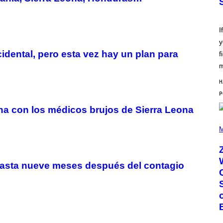
O
T
T
L
I
E
y
G
A
idental, pero esta vez hay un plan para
f
T
O
m
/
G
H
E
T
T
na con los médicos brujos de Sierra Leona
Y
I
(
M
P
M
A
H
G
O
E
T
S
O
hasta nueve meses después del contagio
B
Y
R
O
B
E
R
T