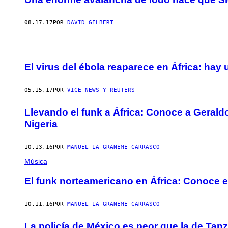
08.17.17
POR
DAVID GILBERT
El virus del ébola reaparece en África: ha
05.15.17
POR
VICE NEWS Y REUTERS
Llevando el funk a África: Conoce a Gerald
Nigeria
10.13.16
POR
MANUEL LA GRANEME CARRASCO
Música
El funk norteamericano en África: Conoce e
10.11.16
POR
MANUEL LA GRANEME CARRASCO
La policía de México es peor que la de Ta