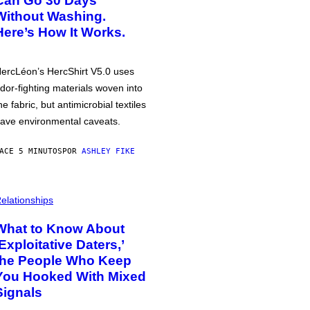
Can Go 30 Days
Without Washing.
Here’s How It Works.
ercLéon’s HercShirt V5.0 uses
dor-fighting materials woven into
he fabric, but antimicrobial textiles
ave environmental caveats.
ACE 5 MINUTOS
POR
ASHLEY FIKE
elationships
What to Know About
‘Exploitative Daters,’
the People Who Keep
You Hooked With Mixed
Signals