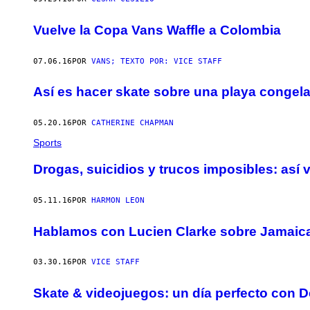
Vuelve la Copa Vans Waffle a Colombia
07.06.16
POR
VANS; TEXTO POR: VICE STAFF
Así es hacer skate sobre una playa congel
05.20.16
POR
CATHERINE CHAPMAN
Sports
Drogas, suicidios y trucos imposibles: así 
05.11.16
POR
HARMON LEON
Hablamos con Lucien Clarke sobre Jamaica, 
03.30.16
POR
VICE STAFF
Skate & videojuegos: un día perfecto con 