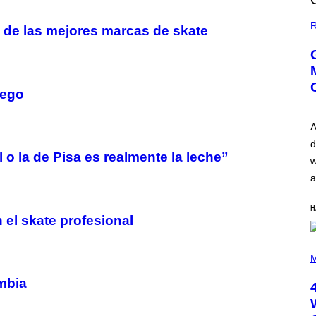
R
 de las mejores marcas de skate
iego
A
d
l o la de Pisa es realmente la leche”
w
a
H
 el skate profesional
P
H
M
O
T
mbia
O
B
Y