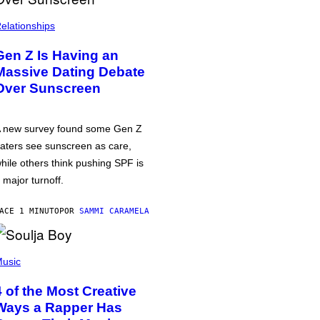
elationships
Gen Z Is Having an
Massive Dating Debate
Over Sunscreen
 new survey found some Gen Z
aters see sunscreen as care,
hile others think pushing SPF is
 major turnoff.
ACE 1 MINUTO
POR
SAMMI CARAMELA
usic
4 of the Most Creative
Ways a Rapper Has