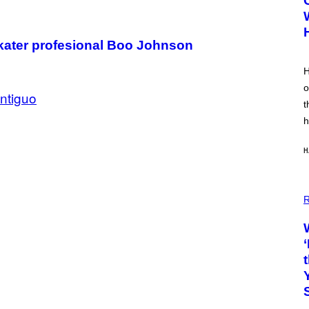
 skater profesional Boo Johnson
H
o
ntiguo
t
h
H
R