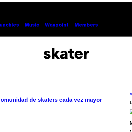
unchies
Music
Waypoint
Members
skater
V
 comunidad de skaters cada vez mayor
L