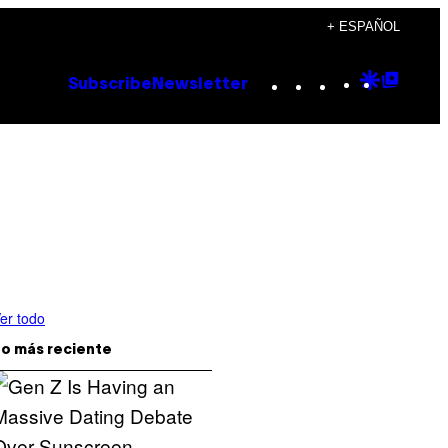
+ ESPAÑOL
Instagram
TikTok
YouTube
Google
Goog
Subscribe
Newsletter
Discove
Top
Posts
er todo
o más reciente