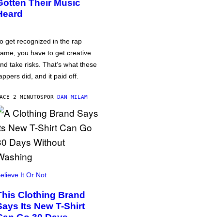
Gotten Their Music
Heard
o get recognized in the rap
ame, you have to get creative
nd take risks. That’s what these
appers did, and it paid off.
ACE 2 MINUTOS
POR
DAN MILAM
elieve It Or Not
This Clothing Brand
Says Its New T-Shirt