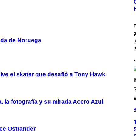
M
I
C
H
A
E
T
L
g
L
O
ada de Noruega
a
C
C
r
I
S
A
H
N
O
vive el skater que desafió a Tony Hawk
/
F
I
L
M
M
la fotografía y su mirada Acero Azul
A
G
B
I
C
Dee Ostrander