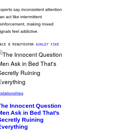
xperts say inconsistent attention
an act like intermittent
einforcement, making mixed
ignals feel addictive.
ACE 8 MINUTOS
POR
ASHLEY FIKE
elationships
The Innocent Question
Men Ask in Bed That’s
Secretly Ruining
Everything