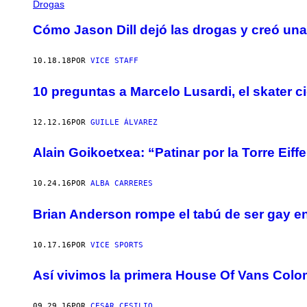
Drogas
Cómo Jason Dill dejó las drogas y creó una
10.18.18
POR
VICE STAFF
10 preguntas a Marcelo Lusardi, el skater c
12.12.16
POR
GUILLE ÁLVAREZ
Alain Goikoetxea: “Patinar por la Torre Eiffe
10.24.16
POR
ALBA CARRERES
Brian Anderson rompe el tabú de ser gay en
10.17.16
POR
VICE SPORTS
Así vivimos la primera House Of Vans Colo
09.29.16
POR
CESAR CESILIO