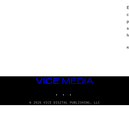
E
c
p
s
h
H
VICE
MEDIA
INSTAGRAM
TIKTOK
YOUTUBE
© 2026 VICE DIGITAL PUBLISHING, LLC