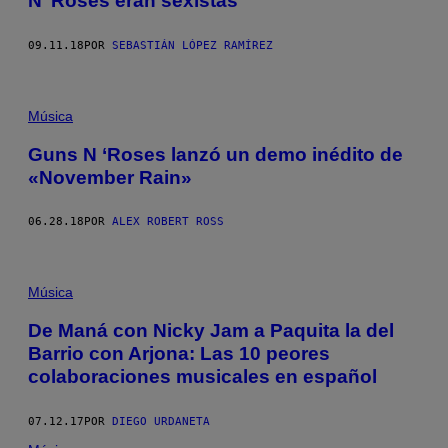
N’ Roses eran sexistas
09.11.18
POR
SEBASTIÁN LÓPEZ RAMÍREZ
Música
Guns N ‘Roses lanzó un demo inédito de
«November Rain»
06.28.18
POR
ALEX ROBERT ROSS
Música
De Maná con Nicky Jam a Paquita la del
Barrio con Arjona: Las 10 peores
colaboraciones musicales en español
07.12.17
POR
DIEGO URDANETA