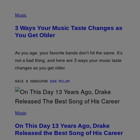
C
C
P
I
H
Music
–
O
C
T
O
3 Ways Your Music Taste Changes as
O
R
I
You Get Older
B
L
I
L
S
U
/
S
As you age, your favorite bands don’t hit the same. It’s
C
T
O
not a bad thing, and here are 3 ways your music taste
R
R
A
changes as you get older.
B
T
I
I
S
O
HACE 8 HORAS
POR
DAN MILAM
V
N
I
B
A
Y
G
I
E
A
T
(
N
T
P
Music
W
Y
H
A
I
O
L
On This Day 13 Years Ago, Drake
M
T
D
A
O
I
Released the Best Song of His Career
G
B
E
E