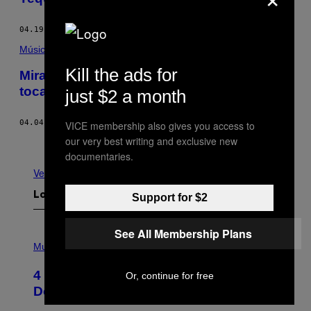
04.19.16
POR
JUAN SEBASTIÁN BARRIGA OSSA
Música
Kill the ads for
Mira algunos videos de Guns n’ Roses
tocando con su alineación clásica
just $2 a month
04.04.16
POR
JOHN HILL
VICE membership also gives you access to
our very best writing and exclusive new
Más antiguo
documentaries.
Ver todo
Lo más reciente
Support for $2
See All Membership Plans
P
H
Music
O
T
4 Shoegaze Songs to Listen to if You
Or, continue for free
O
B
Don’t Know if You Like Shoegaze
Y
S