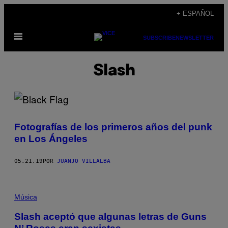
Saltar
+ ESPAÑOL
al
Abrir
contenido
SUBSCRIBE
NEWSLETTER
Menú
Slash
Fotografías de los primeros años del punk
en Los Ángeles
05.21.19
POR
JUANJO VILLALBA
Música
Slash aceptó que algunas letras de Guns