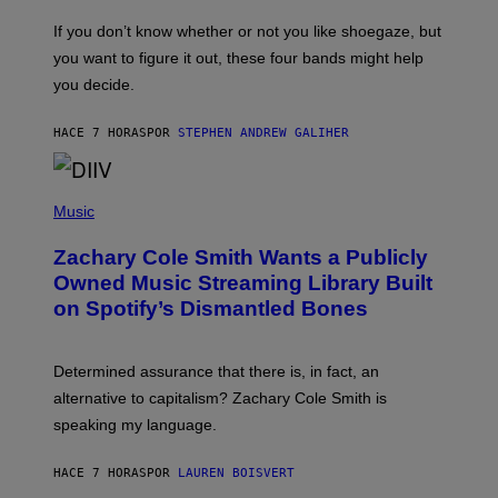
C
O
If you don’t know whether or not you like shoegaze, but
T
you want to figure it out, these four bands might help
T
L
you decide.
E
G
A
HACE 7 HORAS
POR
STEPHEN ANDREW GALIHER
T
O
/
(
G
P
Music
E
H
T
O
T
Zachary Cole Smith Wants a Publicly
T
Y
O
I
Owned Music Streaming Library Built
B
M
on Spotify’s Dismantled Bones
Y
A
R
G
O
E
B
S
Determined assurance that there is, in fact, an
E
R
alternative to capitalism? Zachary Cole Smith is
T
speaking my language.
O
P
A
HACE 7 HORAS
POR
LAUREN BOISVERT
N
U