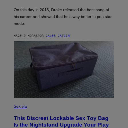
Y
/
S
G
G
)
A
E
On this day in 2013, Drake released the best song of
R
T
his career and showed that he’s way better in pop star
Y
T
G
Y
mode.
E
I
R
M
S
A
HACE 9 HORAS
POR
CALEB CATLIN
H
G
O
E
F
S
F
/
W
I
R
E
I
M
A
G
E
)
S
A
Sex via
M
W
This Discreet Lockable Sex Toy Bag
A
T
Is the Nightstand Upgrade Your Play
A