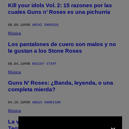
Kill your idols Vol. 2: 15 razones por las
cuales Guns n’ Roses es una pichurria
08.09.16
POR
ARCHI ENEMIGO
Música
Los pantalones de cuero son malos y no
le gustan a los Stone Roses
08.04.16
POR
NOISEY STAFF
Música
Guns N’ Roses: ¿Banda, leyenda, o una
completa mierda?
04.20.16
POR
ANGUS HARRISON
Música
La vez que Guns N’ Roses volvió nada el
×
Tequendama