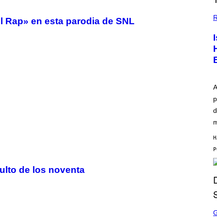
R
el Rap» en esta parodia de SNL
A
p
d
m
H
culto de los noventa
S
C