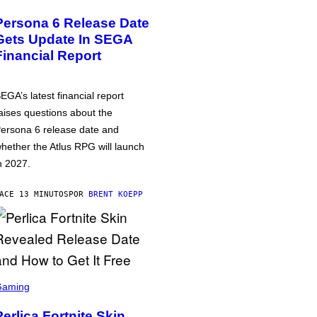
Persona 6 Release Date
Gets Update In SEGA
Financial Report
EGA’s latest financial report
aises questions about the
ersona 6 release date and
hether the Atlus RPG will launch
n 2027.
ACE 13 MINUTOS
POR
BRENT KOEPP
Gaming
Perlica Fortnite Skin