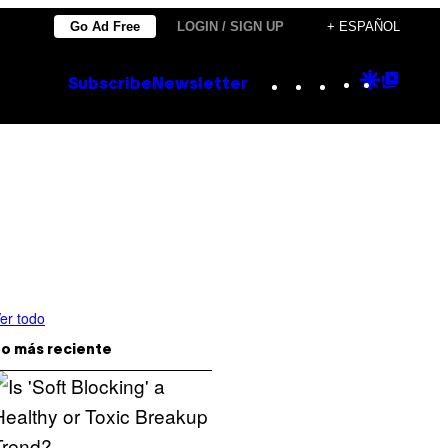
Go Ad Free
LOGIN / SIGN UP
+ ESPAÑOL
Instagram
TikTok
YouTube
Google
Goog
Subscribe
Newsletter
Discove
Top
Posts
er todo
o más reciente