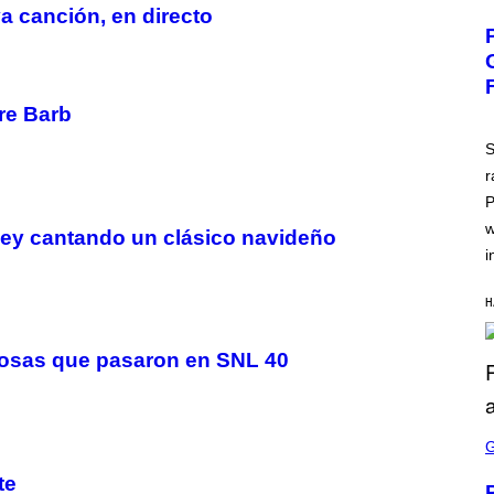
R
a canción, en directo
E
E
N
S
H
O
re Barb
T
:
S
A
T
r
L
P
U
S
w
ney cantando un clásico navideño
i
H
 cosas que pasaron en SNL 40
S
C
R
E
te