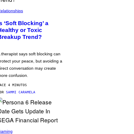
elationships
Is ‘Soft Blocking’ a
Healthy or Toxic
Breakup Trend?
 therapist says soft blocking can
rotect your peace, but avoiding a
irect conversation may create
ore confusion.
ACE 4 MINUTOS
POR
SAMMI CARAMELA
Gaming