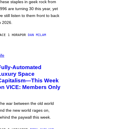
hese staples in geek rock from
996 are turning 30 this year, yet
e still listen to them front to back
n 2026.
ACE 1 HORA
POR
DAN MILAM
ife
Fully-Automated
Luxury Space
Capitalism—This Week
on VICE: Members Only
he war between the old world
nd the new world rages on,
ehind the paywall this week.