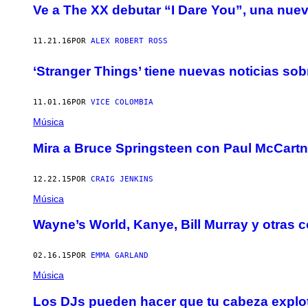
Ve a The XX debutar “I Dare You”, una nuev
11.21.16
POR
ALEX ROBERT ROSS
‘Stranger Things’ tiene nuevas noticias sob
11.01.16
POR
VICE COLOMBIA
Música
Mira a Bruce Springsteen con Paul McCart
12.22.15
POR
CRAIG JENKINS
Música
Wayne’s World, Kanye, Bill Murray y otras
02.16.15
POR
EMMA GARLAND
Música
Los DJs pueden hacer que tu cabeza explo