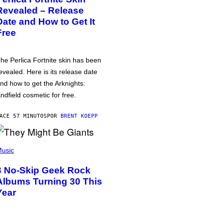
Revealed – Release
Date and How to Get It
Free
he Perlica Fortnite skin has been
evealed. Here is its release date
nd how to get the Arknights:
ndfield cosmetic for free.
ACE 57 MINUTOS
POR
BRENT KOEPP
usic
3 No-Skip Geek Rock
Albums Turning 30 This
Year