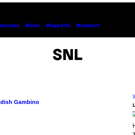
unchies
Music
Waypoint
Members
SNL
V
ildish Gambino
L