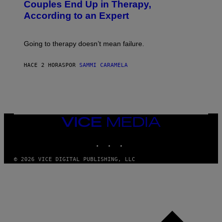
:
Couples End Up in Therapy,
G
According to an Expert
C
S
H
U
Going to therapy doesn’t mean failure.
T
T
E
HACE 2 HORAS
POR
SAMMI CARAMELA
R
/
G
E
T
T
Y
I
VICE
M
MEDIA
A
INSTAGRAM
TIKTOK
YOUTUBE
G
E
S
© 2026 VICE DIGITAL PUBLISHING, LLC