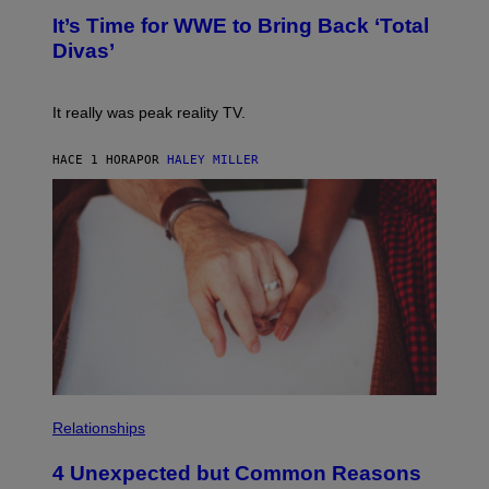
G
T
E
It’s Time for WWE to Bring Back ‘Total
O
S
:
Divas’
)
E
!
It really was peak reality TV.
HACE 1 HORA
POR
HALEY MILLER
P
H
Relationships
O
T
4 Unexpected but Common Reasons
O