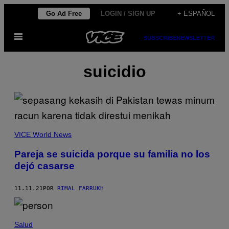
Saltar
Go Ad Free
LOGIN / SIGN UP
+ ESPAÑOL
al
Abrir
contenido
SUBSCRIBE
NEWSLETTER
Menú
suicidio
VICE World News
Pareja se suicida porque su familia no los
dejó casarse
11.11.21
POR
RIMAL FARRUKH
Salud