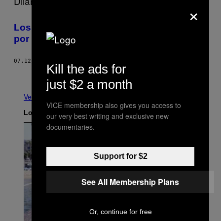
×
Los jóvenes indios se están suicidando
por no poder jugar PUBG
07.12.19
POR
PALLAVI PUNDIR
Kill the ads for
Más antiguo
just $2 a month
Ver todo
VICE membership also gives you access to
Lo más reciente
our very best writing and exclusive new
documentaries.
Support for $2
See All Membership Plans
Or, continue for free