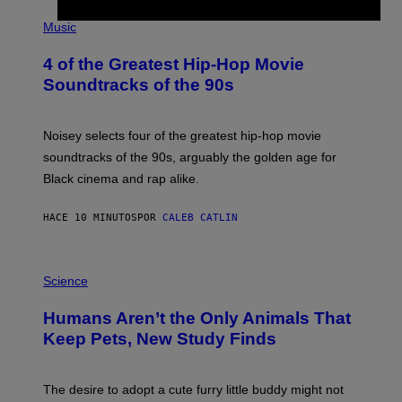
(
P
Music
H
O
4 of the Greatest Hip-Hop Movie
T
O
Soundtracks of the 90s
B
Y
P
O
Noisey selects four of the greatest hip-hop movie
O
soundtracks of the 90s, arguably the golden age for
L
A
Black cinema and rap alike.
R
N
A
HACE 10 MINUTOS
POR
CALEB CATLIN
L
/
G
P
A
H
Science
R
O
C
T
I
Humans Aren’t the Only Animals That
O
A
:
/
Keep Pets, New Study Finds
I
P
J
I
D
C
E
O
The desire to adopt a cute furry little buddy might not
M
T