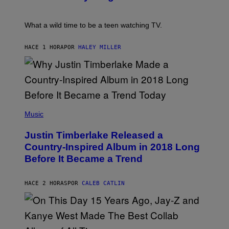
P
/
E
R
T
E
E
What a wild time to be a teen watching TV.
D
R
F
K
E
R
HACE 1 HORA
POR
HALEY MILLER
R
A
N
M
S
E
)
R
/
G
E
(
T
P
Music
T
H
Y
O
I
Justin Timberlake Released a
T
M
O
Country-Inspired Album in 2018 Long
A
B
G
Before It Became a Trend
Y
E
C
S
H
R
HACE 2 HORAS
POR
CALEB CATLIN
I
S
T
O
P
H