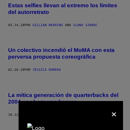
Estas selfies llevan al extremo los límites
del autorretrato
03.14.18
POR
GILLIAN WEARING
AND
ILONA SZWARC
Un colectivo incendió el MoMA con esta
perversa propuesta coreográfica
02.20.18
POR
JESSICA ROMERO
La mítica generación de quarterbacks del
2004 es ahora una basura
×
10.12.17
POR
DAVE LOZO