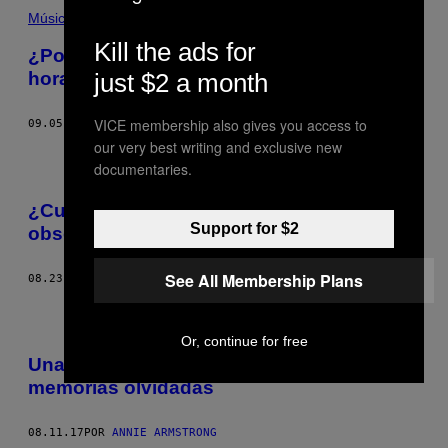
Música
Kill the ads for
¿Por qué a veces nos enfiestamos 12
just $2 a month
horas seguidas sin darnos cuenta?
VICE membership also gives you access to
09.05.17
POR
DANIELA CASTRO
our very best writing and exclusive new
documentaries.
¿Cuánto tiempo es el correcto para
Support for $2
observar una obra de arte?
See All Membership Plans
08.23.17
POR
ADRIANA RANGEL
Or, continue for free
Una enorme telaraña roja resguarda
memorias olvidadas
08.11.17
POR
ANNIE ARMSTRONG