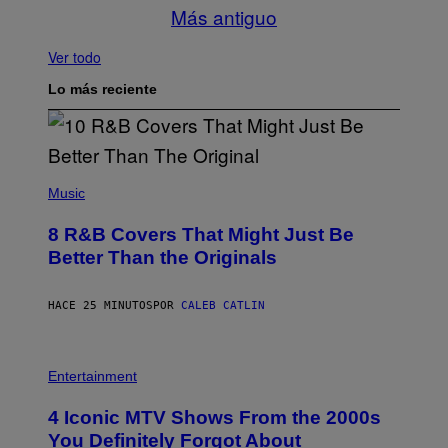
Más antiguo
Ver todo
Lo más reciente
(
P
Music
H
O
8 R&B Covers That Might Just Be
T
O
Better Than the Originals
B
Y
E
HACE 25 MINUTOS
POR
CALEB CATLIN
B
E
T
R
P
O
H
Entertainment
B
O
E
T
4 Iconic MTV Shows From the 2000s
R
O
T
:
You Definitely Forgot About
S