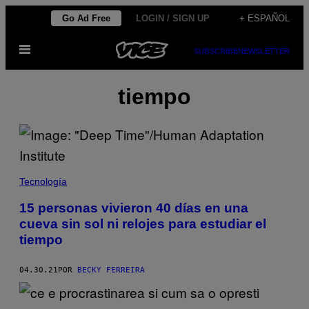
Saltar
Go Ad Free
LOGIN / SIGN UP
+ ESPAÑOL
al
Abrir
contenido
SUBSCRIBE
NEWSLETTER
Menú
tiempo
Tecnología
15 personas vivieron 40 días en una
cueva sin sol ni relojes para estudiar el
tiempo
04.30.21
POR
BECKY FERREIRA