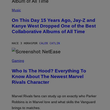
E
(
R
P
Music
P
H
O
O
L
On This Day 15 Years Ago, Jay-Z and
T
K
O
Kanye West Dropped One of the Best
/
B
N
Collaborative Albums of All Time
Y
B
D
C
A
U
N
HACE 3 HORAS
POR
CALEB CATLIN
P
I
H
E
O
L
T
S
B
O
C
Gaming
O
B
R
C
A
E
Z
N
Who Is The Hood? Everything To
E
A
K
N
Know About The Newest Marvel
R
/
S
S
N
Rivals Character
H
K
B
O
I
C
T
/
U
:
G
N
Marvel Rivals fans can study up on exactly who Parker
N
E
I
E
T
Robbins is in Marvel lore and what skills the Vanguard
V
T
T
E
brings to matches.
E
Y