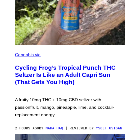
M
A
Cannabis via
H
A
Cycling Frog’s Tropical Punch THC
H
A
Seltzer Is Like an Adult Capri Sun
Q
(That Gets You High)
F
O
R
V
A fruity 10mg THC + 10mg CBD seltzer with
I
C
passionfruit, mango, pineapple, lime, and cocktail-
E
replacement energy.
2 HOURS AGO
BY
MAHA HAQ
| REVIEWED BY
YSOLT USIGAN