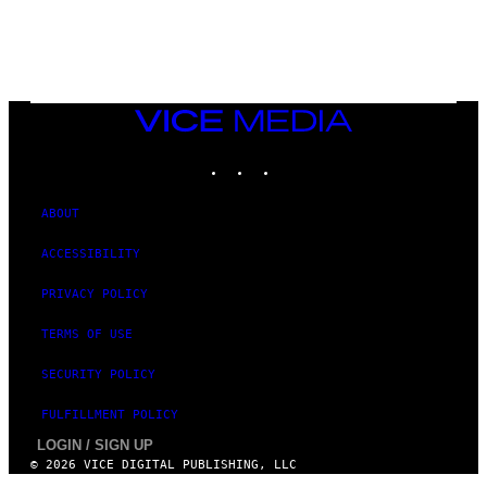
E
T
T
Y
I
M
A
VICE
G
MEDIA
E
INSTAGRAM
TIKTOK
YOUTUBE
S
ABOUT
ACCESSIBILITY
PRIVACY POLICY
TERMS OF USE
SECURITY POLICY
FULFILLMENT POLICY
LOGIN / SIGN UP
© 2026 VICE DIGITAL PUBLISHING, LLC