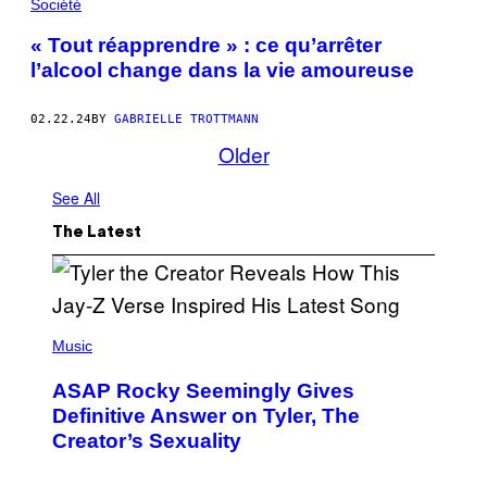
Société
« Tout réapprendre » : ce qu’arrêter
l’alcool change dans la vie amoureuse
02.22.24
BY
GABRIELLE TROTTMANN
Older
See All
The Latest
P
H
Music
O
T
ASAP Rocky Seemingly Gives
O
B
Definitive Answer on Tyler, The
Y
Creator’s Sexuality
M
O
N