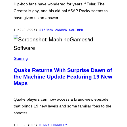
I
Hip-hop fans have wondered for years if Tyler, The
C
A
Creator is gay, and his old pal ASAP Rocky seems to
S
have given us an answer.
C
H
I
1 HOUR AGO
BY
STEPHEN ANDREW GALIHER
P
P
E
R
/
G
S
E
C
Gaming
T
R
T
E
Y
Quake Returns With Surprise Dawn of
E
I
N
the Machine Update Featuring 19 New
M
S
A
Maps
H
G
O
E
T
S
:
Quake players can now access a brand-new episode
M
A
that brings 19 new levels and some familiar foes to the
C
shooter.
H
I
N
1 HOUR AGO
BY
DENNY CONNOLLY
E