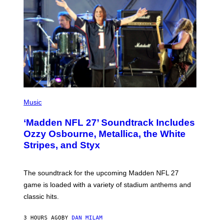
P
H
Music
O
T
‘Madden NFL 27’ Soundtrack Includes
O
B
Ozzy Osbourne, Metallica, the White
Y
Stripes, and Styx
N
I
C
K
The soundtrack for the upcoming Madden NFL 27
L
A
game is loaded with a variety of stadium anthems and
H
classic hits.
A
M
/
3 HOURS AGO
BY
DAN MILAM
G