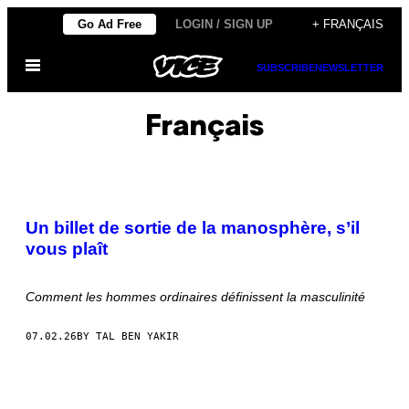
Skip
Go Ad Free
LOGIN / SIGN UP
+ FRANÇAIS
to
Open
content
SUBSCRIBE
NEWSLETTER
Menu
Français
Un billet de sortie de la manosphère, s’il
vous plaît
Comment les hommes ordinaires définissent la masculinité
07.02.26
BY TAL BEN YAKIR