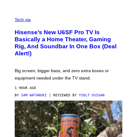
G
A
M
V
E
I
Tech via
S
A
/
H
I
Hisense’s New U6SF Pro TV Is
I
D
S
Basically a Home Theater, Gaming
S
E
O
Rig, And Soundbar In One Box (Deal
N
F
S
Alert!)
T
E
W
A
R
Big screen, bigger bass, and zero extra boxes or
E
equipment needed under the TV stand.
1 HOUR AGO
BY
SAM WATANUKI
| REVIEWED BY
YSOLT USIGAN