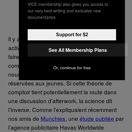
VICE membership also gives you access to
our very best writing and exclusive new
documentaries.
Support for $2
Il y a aussi clairement un choix dans les
activités. Être jeune s’apparente souvent à
See All Membership Plans
faire beaucoup de choses très divertissantes,
comme baiser et boire. À l’inverse, être vieux
Or, continue for free
nous éloignerait de ces deux activités
réservées aux jeunes. Si cette théorie de
comptoir tient potentiellement la route dans
une discussion d’afterwork, la science dit
l’inverse. Comme l’expliquaient récemment
nos amis de
Munchies
, une
étude publiée
par
l’agence publicitaire Havas Worldwide