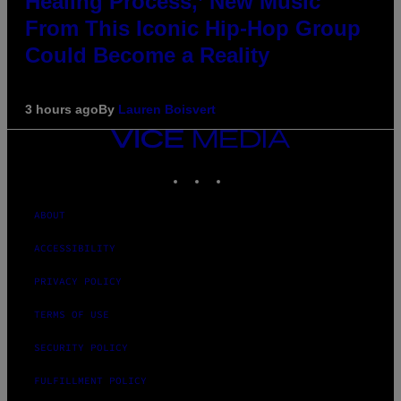
Healing Process,’ New Music
From This Iconic Hip-Hop Group
Could Become a Reality
3 hours ago
By
Lauren Boisvert
VICE
MEDIA
INSTAGRAM
TIKTOK
YOUTUBE
ABOUT
ACCESSIBILITY
PRIVACY POLICY
TERMS OF USE
SECURITY POLICY
FULFILLMENT POLICY