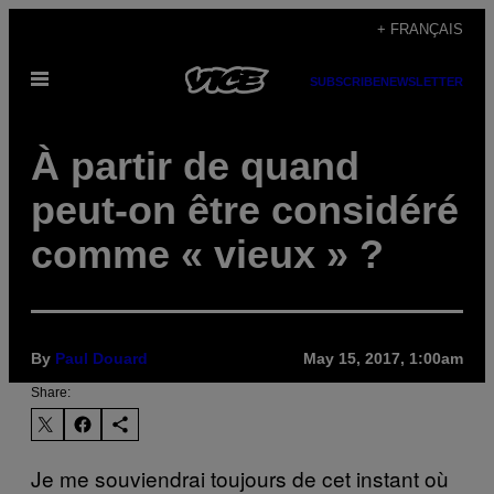
Skip
+ FRANÇAIS
to
Open
content
SUBSCRIBE
NEWSLETTER
Menu
À partir de quand
peut-on être considéré
comme « vieux » ?
By
Paul Douard
May 15, 2017, 1:00am
Share:
Je me souviendrai toujours de cet instant où