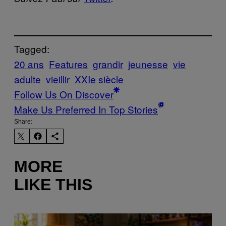
Tagged:
20 ans
Features
grandir
jeunesse
vie
adulte
vieillir
XXIe siècle
Follow Us On Discover
Make Us Preferred In Top Stories
Share:
MORE
LIKE THIS