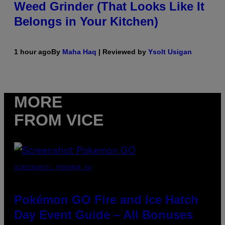
Weed Grinder (That Looks Like It
Belongs in Your Kitchen)
1 hour ago
By
Maha Haq
| Reviewed by
Ysolt Usigan
MORE
FROM VICE
SCREENSHOT: POKEMON GO
Pokémon GO Fire and Ice Hatch
Day Event Guide – All Bonuses