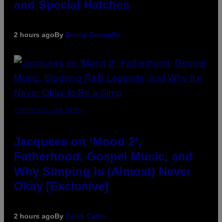
and Special Hatches
2 hours ago
By
Denny Connolly
(PHOTO VIA CAM KIRK)
Jacquees on ‘Mood 2’,
Fatherhood, Gospel Music, and
Why Simping Is (Almost) Never
Okay [Exclusive]
2 hours ago
By
Caleb Catlin