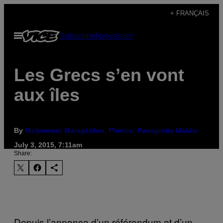
Skip
+ FRANÇAIS
to
Open
Subscribe
Newsletter
content
Menu
Les Grecs s’en vont
aux îles
By
Melpomeni Maragkidou, Photos: Panagiotis Maidis
July 3, 2015, 7:11am
Share:
Depuis l’annonce d’un référendum et d’un