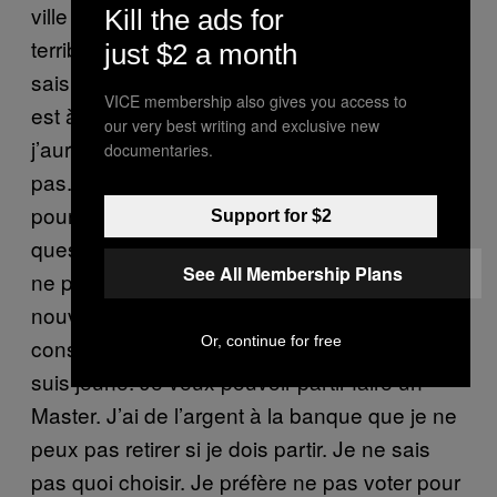
ville dont je suis originaire. La situation est
Kill the ads for
terrible. Je suis dans une situation où je ne
just $2 a month
sais pas du tout ce qu’il va se passer, ce qui
VICE membership also gives you access to
est à la fois bon et mauvais. Jusqu’à hier,
our very best writing and exclusive new
j’aurais voté « non ». Aujourd’hui, je ne sais
documentaries.
pas. Je n’ai pas de réponse certaine. Je
pourrais seulement voter oui ou Non sur une
Support for $2
question dont je suis absolument certaine. Je
See All Membership Plans
ne peux pas voter « oui » à cause des
nouvelles mesures. Et on a déjà vu les
Or, continue for free
conséquences du « non » avant le vote. Je
suis jeune. Je veux pouvoir partir faire un
Master. J’ai de l’argent à la banque que je ne
peux pas retirer si je dois partir. Je ne sais
pas quoi choisir. Je préfère ne pas voter pour