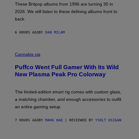
E
These Britpop albums from 1996 are turning 30 in
L
2026. We still listen to these defining albums front to
S
V
back.
A
N
I
6 HOURS AGO
BY
DAN MILAM
P
E
R
C
E
O
Cannabis via
N
U
/
R
G
Puffco Went Full Gamer With Its Wild
T
E
E
T
New Plasma Peak Pro Colorway
S
T
Y
Y
O
I
F
M
The limited-edition smart rig comes with custom glass,
P
A
a matching chamber, and enough accessories to outfit
U
G
F
E
an entire gaming setup.
F
S
C
O
7 HOURS AGO
BY
MAHA HAQ
| REVIEWED BY
YSOLT USIGAN
V