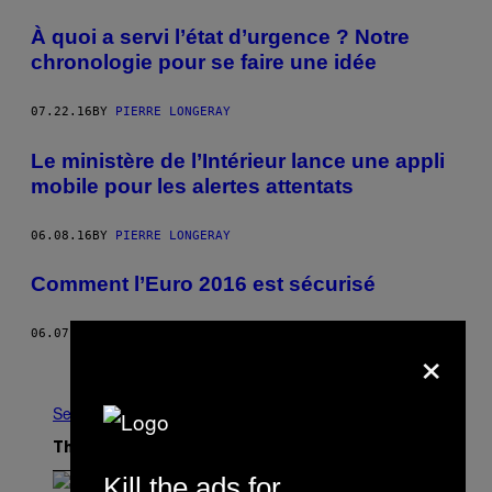
À quoi a servi l’état d’urgence ? Notre
chronologie pour se faire une idée
07.22.16
BY
PIERRE LONGERAY
Le ministère de l’Intérieur lance une appli
mobile pour les alertes attentats
06.08.16
BY
PIERRE LONGERAY
Comment l’Euro 2016 est sécurisé
06.07.16
BY
VICE NEWS
×
Older
See All
The Latest
Kill the ads for