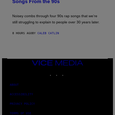
Songs From the 90s
Y
D
A
V
Noisey combs through four 90s rap songs that we’re
I
D
still struggling to explain to people over 30 years later.
C
O
R
8 HOURS AGO
BY
CALEB CATLIN
I
O
/
R
E
D
F
VICE
E
MEDIA
R
N
INSTAGRAM
TIKTOK
YOUTUBE
S
)
ABOUT
ACCESSIBILITY
PRIVACY POLICY
TERMS OF USE