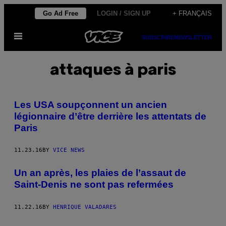
Skip
Go Ad Free
LOGIN / SIGN UP
+ FRANÇAIS
to
Open
content
SUBSCRIBE
NEWSLETTER
Menu
attaques à paris
Les USA soupçonnent un ancien
légionnaire d’être derrière les attentats de
Paris
11.23.16
BY
VICE NEWS
Un an après, les plaies de l’assaut de
Saint-Denis ne sont pas refermées
11.22.16
BY
HENRIQUE VALADARES