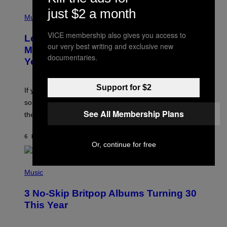
(
just $2 a month
P
Music
H
O
VICE membership also gives you access to
Looking For the Perfect Alt-Rock
T
our very best writing and exclusive new
O
Mixtape for Your Boo? I Made It for
B
documentaries.
You Already
Y
M
I
C
Support for $2
If you want to make a mixtape for your special
K
H
someone but don’t know where to start, why not take
U
See All Membership Plans
these romantic alt-rock classics for a spin?
T
S
O
6 HOURS AGO
BY
LAUREN BOISVERT
N
Or, continue for free
/
R
E
P
D
H
Music
F
O
E
T
R
3 No-Skip Britpop Albums Turning 30
O
N
B
This Year
S
Y
)
N
I