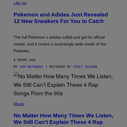
I
Life via
A
P
Pokemon and Adidas Just Revealed
O
K
12 New Sneakers For You to Catch
E
M
O
N
The full Pokemon x adidas collab just got its official
/
reveal, and it covers a surprisngly wide swath of the
A
D
Pokedex.
I
D
8 HOURS AGO
A
S
BY
SAM WATANUKI
| REVIEWED BY
YSOLT USIGAN
/
N
I
N
T
E
N
(
D
P
Music
O
H
O
No Matter How Many Times We Listen,
T
O
We Still Can’t Explain These 4 Rap
B