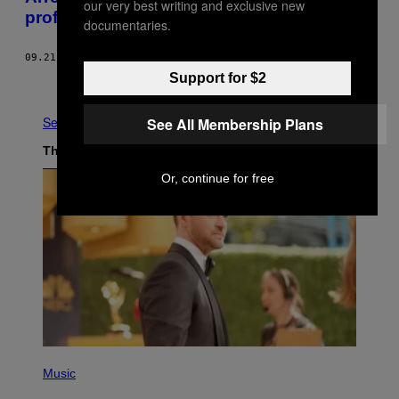
our very best writing and exclusive new
profonds dépravés
documentaries.
09.21.17
BY
JUSTINE DE L'ÉGLISE
Support for $2
Older
See All
See All Membership Plans
The Latest
Or, continue for free
(
P
Music
H
O