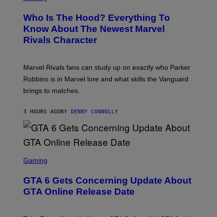
B
R
C
A
E
Z
N
Who Is The Hood? Everything To
E
A
K
N
Know About The Newest Marvel
R
/
S
S
N
Rivals Character
H
K
B
O
I
C
T
/
U
:
G
N
Marvel Rivals fans can study up on exactly who Parker
N
E
I
E
T
Robbins is in Marvel lore and what skills the Vanguard
V
T
T
E
brings to matches.
E
Y
R
A
I
S
S
M
A
3 HOURS AGO
BY
DENNY CONNOLLY
E
A
L
G
V
E
I
S
A
F
G
O
S
E
R
C
Gaming
T
V
R
T
E
E
Y
GTA 6 Gets Concerning Update About
V
E
I
O
N
M
GTA Online Release Date
)
S
A
H
G
O
E