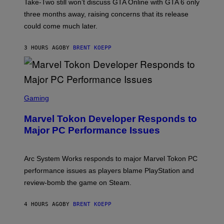
T
S
Take-Two still won’t discuss GTA Online with GTA 6 only
:
)
three months away, raising concerns that its release
R
O
could come much later.
C
K
S
3 HOURS AGO
BY
BRENT KOEPP
T
A
R
G
A
S
M
C
Gaming
E
R
S
E
Marvel Tokon Developer Responds to
E
N
Major PC Performance Issues
S
H
O
T
Arc System Works responds to major Marvel Tokon PC
:
performance issues as players blame PlayStation and
P
L
review-bomb the game on Steam.
A
Y
S
4 HOURS AGO
BY
BRENT KOEPP
T
A