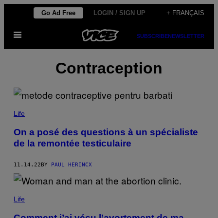
Skip
Go Ad Free
LOGIN / SIGN UP
+ FRANÇAIS
to
Open
content
SUBSCRIBE
NEWSLETTER
Menu
Contraception
Life
On a posé des questions à un spécialiste
de la remontée testiculaire
11.14.22
BY
PAUL HERINCX
Life
Comment j’ai vécu l’avortement de ma