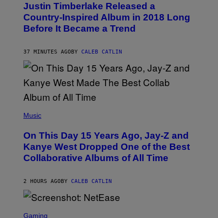
Justin Timberlake Released a
T
O
Country-Inspired Album in 2018 Long
B
Before It Became a Trend
Y
C
H
R
37 MINUTES AGO
BY
CALEB CATLIN
I
S
T
O
P
H
E
(
R
P
Music
P
H
O
O
L
On This Day 15 Years Ago, Jay-Z and
T
K
O
Kanye West Dropped One of the Best
/
B
N
Collaborative Albums of All Time
Y
B
D
C
A
U
N
2 HOURS AGO
BY
CALEB CATLIN
P
I
H
E
O
L
T
S
B
O
C
Gaming
O