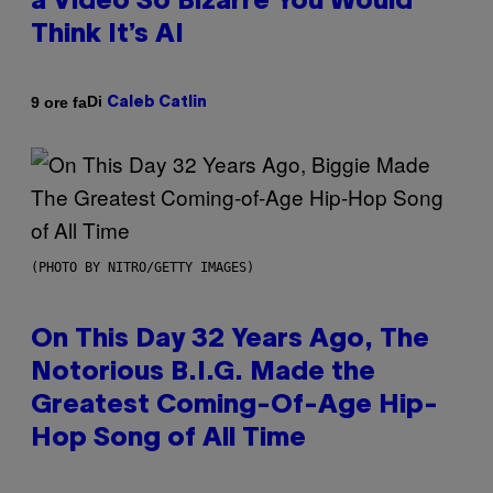
a Video So Bizarre You Would
Think It’s AI
Di
9 ore fa
Caleb Catlin
(PHOTO BY NITRO/GETTY IMAGES)
On This Day 32 Years Ago, The
Notorious B.I.G. Made the
Greatest Coming-Of-Age Hip-
Hop Song of All Time