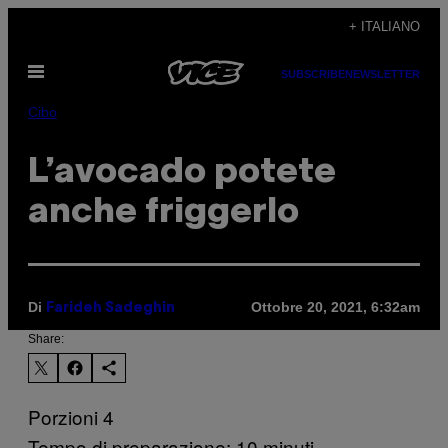
Vai
+ ITALIANO
al
Apri
contenuto
SUBSCRIBE
NEWSLETTER
il
menu
Cibo
L’avocado potete
anche friggerlo
Di
Ottobre 20, 2021, 6:32am
Farideh Sadeghin
Share:
Porzioni 4
Tempo di preparazione: 10 minuti