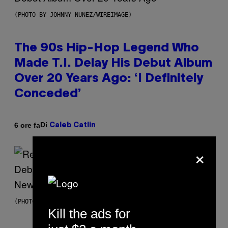
(PHOTO BY JOHNNY NUNEZ/WIREIMAGE)
The 90s Hip-Hop Legend Who
Made T.I. Delay His Debut Album
Over 20 Years Ago: ‘I Definitely
Conceded’
Di
6 ore fa
Caleb Catlin
×
(PHOTO BY TIM MOSENFELDER/GETTY IMAGES)
Kill the ads for