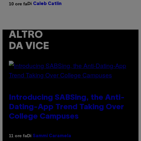
Di
10 ore fa
Caleb Catlin
ALTRO
DA VICE
Introducing SABSing, the Anti-
Dating-App Trend Taking Over
College Campuses
Di
11 ore fa
Sammi Caramela