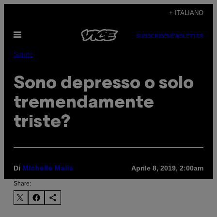
Vai
+ ITALIANO
al
Apri
contenuto
SUBSCRIBE
NEWSLETTER
il
menu
Salute
Sono depresso o solo
tremendamente
triste?
Di
Aprile 8, 2019, 2:00am
Michelle Malia
Share: