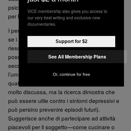
psicologica è uno dei trattamenti più comuni
VICE membership also gives you access to
per la depressione.
our very best writing and exclusive new
documentaries.
I pensieri suicidi non vanno mai ignorati, ma
se i sintomi sono relativamente lievi e non si
Support for $2
riesce a deciderti a chiedere aiuto, si
possono adottare alcuni accorgimenti,
See All Membership Plans
secondo Winch, per cercare di migliorare
l’umore. Winch consiglia di fare attività cardio
Or, continue for free
quattro volte a settimana (è una
questione
molto discussa, ma la ricerca dimostra che
può essere utile contro i sintomi depressivi e
può persino prevenire episodi futuri).
Suggerisce anche di partecipare ad attività
piacevoli per il soggetto—come cucinare o