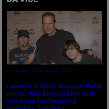
PHOTO BY DIMITRIOS KAMBOURIS/WIREIMAGE
Legendary Music Manager Peter
Katsis, Who Worked With Limp
Bizkit and The Smashing
Pumpkins, Has Died