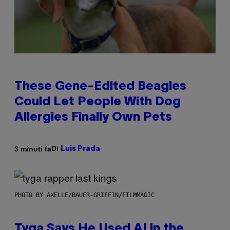
These Gene-Edited Beagles
Could Let People With Dog
Allergies Finally Own Pets
Di
3 minuti fa
Luis Prada
PHOTO BY AXELLE/BAUER-GRIFFIN/FILMMAGIC
Tyga Says He Used AI in the