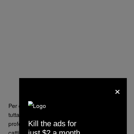
×
Per ottenere una vera diagnosi bisogna
tuttavia rivolgersi a uno psicologo o un
Kill the ads for
professionista medico—che non è mai una
cattiva idea, considerando che la terapia
just $2 a month