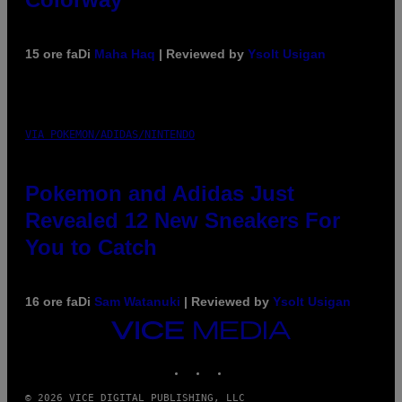
15 ore fa
Di
Maha Haq
| Reviewed by
Ysolt Usigan
VIA POKEMON/ADIDAS/NINTENDO
Pokemon and Adidas Just
Revealed 12 New Sneakers For
You to Catch
16 ore fa
Di
Sam Watanuki
| Reviewed by
Ysolt Usigan
VICE
MEDIA
INSTAGRAM
TIKTOK
YOUTUBE
© 2026 VICE DIGITAL PUBLISHING, LLC