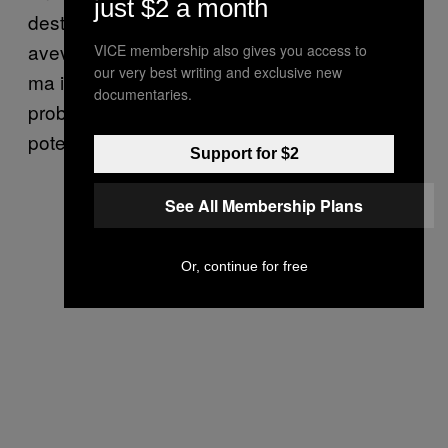
just $2 a month
destra radicale venne ucciso. Noi non
avevamo alcuna responsabilità nella cosa,
VICE membership also gives you access to
our very best writing and exclusive new
ma il seme dell’anarchia stava diventando un
documentaries.
problema e realizzammo che così non
potevamo andare avanti.”
Support for $2
See All Membership Plans
Or, continue for free