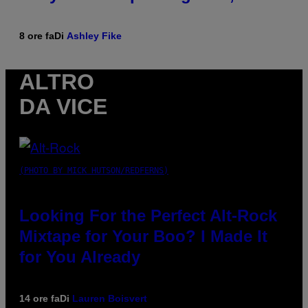
8 ore fa
Di
Ashley Fike
ALTRO
DA VICE
(PHOTO BY MICK HUTSON/REDFERNS)
Looking For the Perfect Alt-Rock
Mixtape for Your Boo? I Made It
for You Already
14 ore fa
Di
Lauren Boisvert