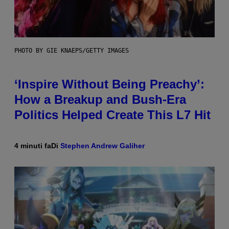
PHOTO BY GIE KNAEPS/GETTY IMAGES
‘Inspire Without Being Preachy’:
How a Breakup and Bush-Era
Politics Helped Create This L7 Hit
4 minuti fa
Di
Stephen Andrew Galiher