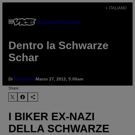
Vai
+ ITALIANO
al
Apri
Subscribe
Newsletter
contenuto
il
menu
Dentro la Schwarze
Schar
Di
Redazione
Marzo 27, 2012, 5:00am
Share:
I BIKER EX-NAZI
DELLA SCHWARZE