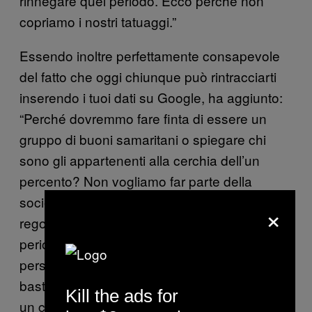
rinnegare quel periodo. Ecco perchè non
copriamo i nostri tatuaggi.”
Essendo inoltre perfettamente consapevole
del fatto che oggi chiunque può rintracciarti
inserendo i tuoi dati su Google, ha aggiunto:
“Perché dovremmo fare finta di essere un
gruppo di buoni samaritani o spiegare chi
sono gli appartenenti alla cerchia dell’un
percento? Non vogliamo far parte della
società, vogliamo vivere secondo le nostre
×
regole, fatte da noi. Abbiamo avuto dei bei
periodi in passato, ma poi l’aspetto politico ha
perso valore e alla fine ci si sbronzava e
basta. Il momento di massima tensione arrivò
Kill the ads for
un capodanno, quando un esponente della