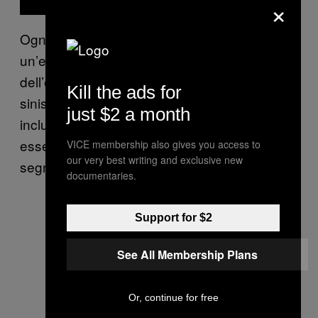
×
Ogni congettura prende la forma di
un’equazione. Il principio fondamentale
dell’equazione è che la metà che sta a
Kill the ads for
sinistra del segno uguale—una formula che
just $2 a month
include una costante universale—debba
essere equivalente alla quantità a destra del
VICE membership also gives you access to
our very best writing and exclusive new
segno uguale—che è una frazione continua.
documentaries.
Support for $2
See All Membership Plans
Or, continue for free