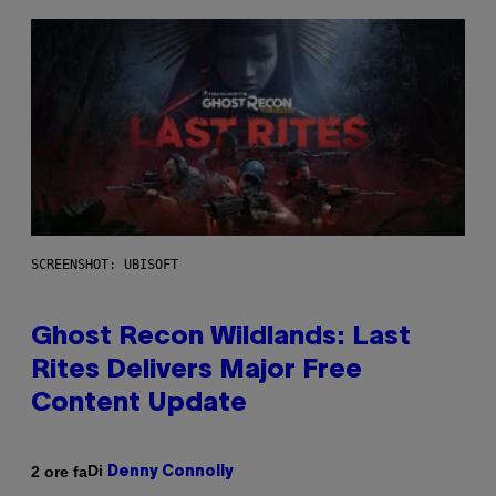
SCREENSHOT: UBISOFT
Ghost Recon Wildlands: Last
Rites Delivers Major Free
Content Update
Di
2 ore fa
Denny Connolly