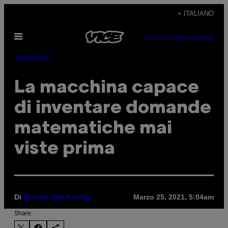
Vai
+ ITALIANO
al
Apri
contenuto
SUBSCRIBE
NEWSLETTER
il
menu
Tecnología
La macchina capace
di inventare domande
matematiche mai
viste prima
Di
Marzo 25, 2021, 5:04am
Mordechai Rorvig
Share: