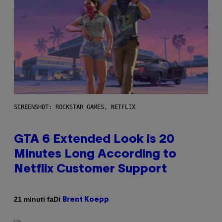
SCREENSHOT: ROCKSTAR GAMES, NETFLIX
GTA 6 Extended Look is 20
Minutes Long According to
Netflix Customer Support
Di
21 minuti fa
Brent Koepp