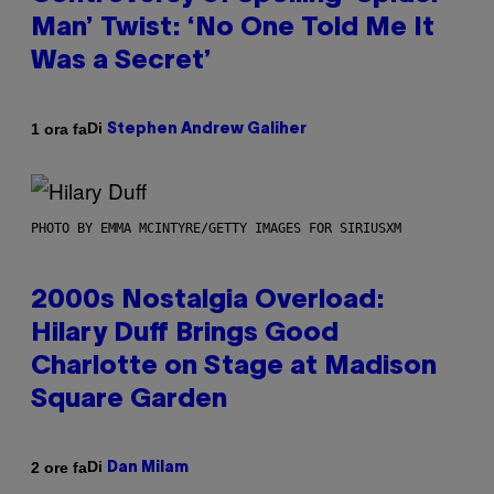
Man’ Twist: ‘No One Told Me It
Was a Secret’
Di
1 ora fa
Stephen Andrew Galiher
PHOTO BY EMMA MCINTYRE/GETTY IMAGES FOR SIRIUSXM
2000s Nostalgia Overload:
Hilary Duff Brings Good
Charlotte on Stage at Madison
Square Garden
Di
2 ore fa
Dan Milam