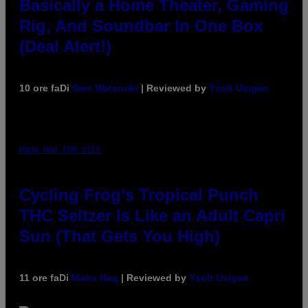
Basically a Home Theater, Gaming
Rig, And Soundbar In One Box
(Deal Alert!)
10 ore fa
Di
Sam Watanuki
| Reviewed by
Ysolt Usigan
MAHA HAQ FOR VICE
Cycling Frog’s Tropical Punch
THC Seltzer Is Like an Adult Capri
Sun (That Gets You High)
11 ore fa
Di
Maha Haq
| Reviewed by
Ysolt Usigan