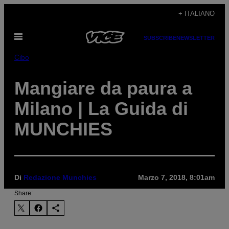
Vai
+ ITALIANO
al
Apri
contenuto
SUBSCRIBE
NEWSLETTER
il
menu
Cibo
Mangiare da paura a
Milano | La Guida di
MUNCHIES
Di
Redazione Munchies
Marzo 7, 2018, 8:01am
Share: