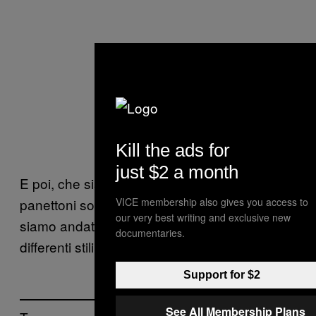
Kill the ads for
just $2 a month
E poi, che sia Natale o no, a Milano i
VICE membership also gives you access to
panettoni sono un must. Nel video qui sopra
our very best writing and exclusive new
siamo andati a provare con Banana tre
documentaries.
differenti stili di panettone artigianale.
Support for $2
See All Membership Plans