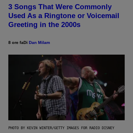
3 Songs That Were Commonly
Used As a Ringtone or Voicemail
Greeting in the 2000s
8 ore fa
Di
Dan Milam
PHOTO BY KEVIN WINTER/GETTY IMAGES FOR RADIO DISNEY