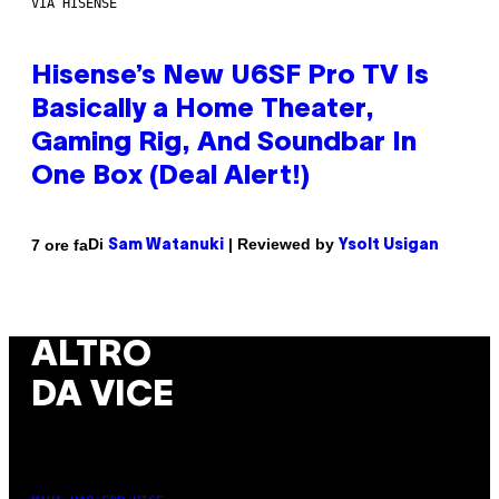
VIA HISENSE
Hisense’s New U6SF Pro TV Is
Basically a Home Theater,
Gaming Rig, And Soundbar In
One Box (Deal Alert!)
Di
| Reviewed by
7 ore fa
Sam Watanuki
Ysolt Usigan
ALTRO
DA VICE