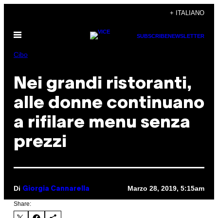
Vai
+ ITALIANO
al
Apri
contenuto
SUBSCRIBE
NEWSLETTER
il
menu
Cibo
Nei grandi ristoranti,
alle donne continuano
a rifilare menu senza
prezzi
Di
Marzo 28, 2019, 5:15am
Giorgia Cannarella
Share: