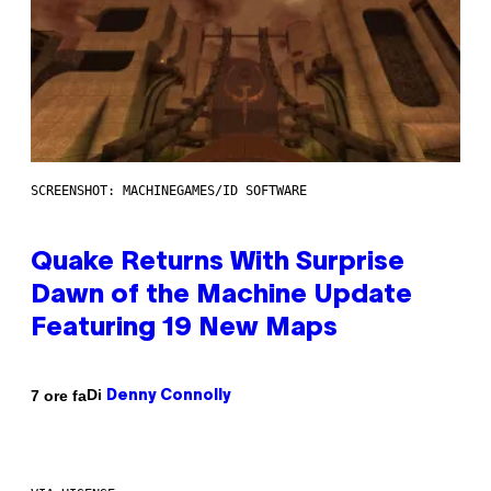
SCREENSHOT: MACHINEGAMES/ID SOFTWARE
Quake Returns With Surprise
Dawn of the Machine Update
Featuring 19 New Maps
Di
7 ore fa
Denny Connolly