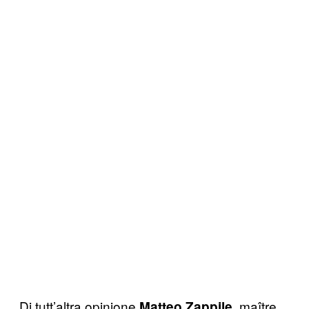
Di tutt’altra opinione
, maître
Matteo Zappile