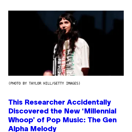
(PHOTO BY TAYLOR HILL/GETTY IMAGES)
This Researcher Accidentally
Discovered the New ‘Millennial
Whoop’ of Pop Music: The Gen
Alpha Melody