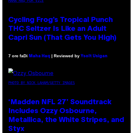
MAHA HAQ FOR VICE
Cycling Frog’s Tropical Punch
THC Seltzer Is Like an Adult
Capri Sun (That Gets You High)
Di
| Reviewed by
7 ore fa
Maha Haq
Ysolt Usigan
PHOTO BY NICK LAHAM/GETTY IMAGES
‘Madden NFL 27’ Soundtrack
Includes Ozzy Osbourne,
Metallica, the White Stripes, and
Styx