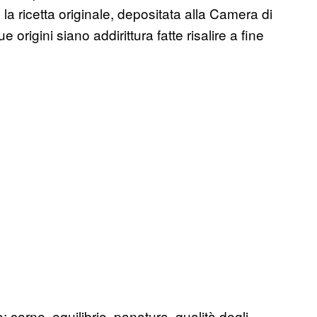
a ricetta originale, depositata alla Camera di
igini siano addirittura fatte risalire a fine
no: carne, equilibrio, panatura, qualità degli