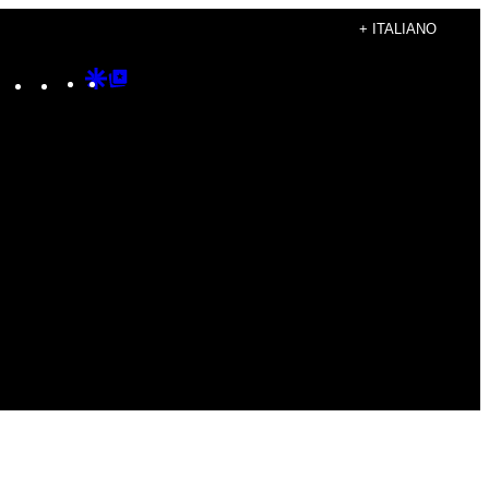
+ ITALIANO
Instagram
TikTok
YouTube
Google
Google
Discover
Top
Posts