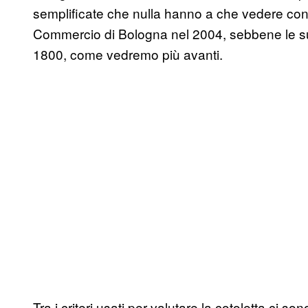
semplificate che nulla hanno a che vedere con l
Commercio di Bologna nel 2004, sebbene le sue or
1800, come vedremo più avanti.
Tra i criteri usati per valutare la cotoletta ci so