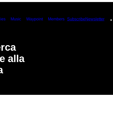
ies
Music
Waypoint
Members
Subscribe
Newsletter
erca
e alla
a