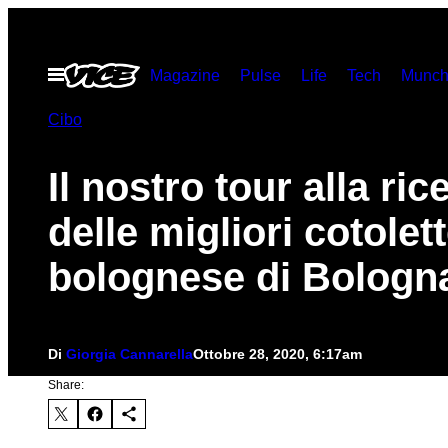
Vai
al
Apri
Magazine
Pulse
Life
Tech
Munch
contenuto
il
menu
Cibo
Il nostro tour alla ric
delle migliori cotolett
bolognese di Bologn
Di
Giorgia Cannarella
Ottobre 28, 2020, 6:17am
Share: