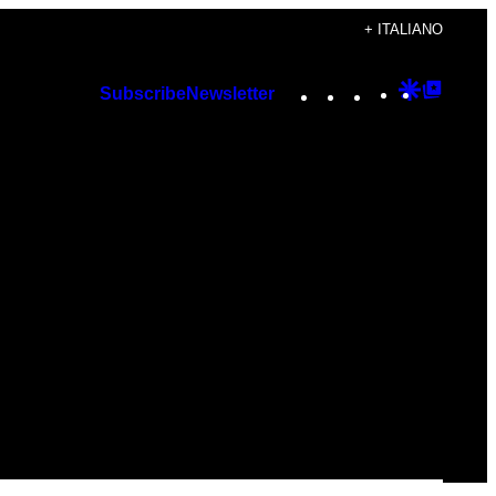
+ ITALIANO
Instagram
TikTok
YouTube
Google
Googl
Subscribe
Newsletter
Discover
Top
Posts