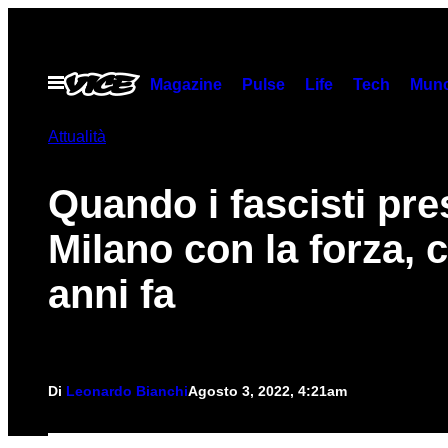
Vai
al
contenuto
Apri
Magazine
Pulse
Life
Tech
Munc
il
menu
Attualità
Quando i fascisti pre
Milano con la forza, 
anni fa
Di
Leonardo Bianchi
Agosto 3, 2022, 4:21am