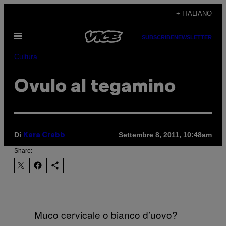
Vai
+ ITALIANO
al
Apri
contenuto
SUBSCRIBE
NEWSLETTER
il
menu
Cultura
Ovulo al tegamino
Di
Settembre 8, 2011, 10:48am
Kara Crabb
Share:
Muco cervicale o bianco d’uovo?