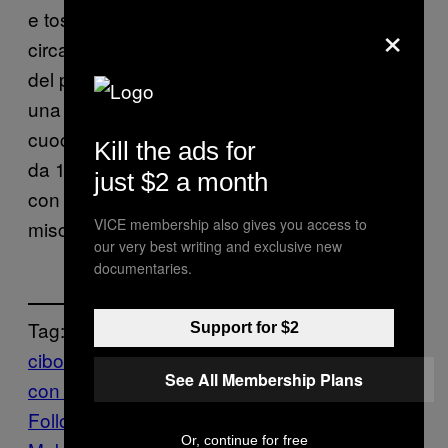
e tosta l’interno dei panini fino a doratura, in
×
circa 3 minuti. Poi, metti una delle due metà
del pane su una griglia in forno e farcisci con
una fetta di polpettone, 2 fette di formaggio e
cuoci fino a quando il formaggio si scioglie,
Kill the ads for
da 1 a 2 minuti. Rimuovi dal forno e chiudi
just $2 a month
con la parte superiore del pane. Servi con la
VICE membership also gives you access to
miscela di ketchup.
our very best writing and exclusive new
documentaries.
Tag:
Support for $2
cibo
Hangover
Munchies
Ricette
ricette
See All Membership Plans
con carne
ricette con uova
Ricette Panini
Follow Us On Discover
Or, continue for free