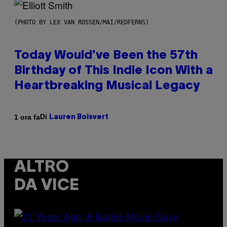
(PHOTO BY LEX VAN ROSSEN/MAI/REDFERNS)
Today Would’ve Been the 57th
Birthday of This Indie Icon With a
Heartbreaking Musical Legacy
Di
1 ora fa
Lauren Boisvert
ALTRO
DA VICE