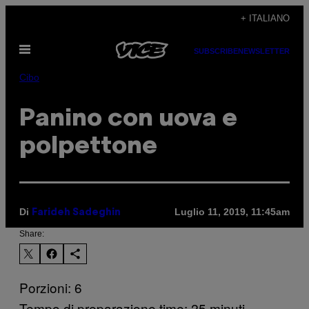
Vai
+ ITALIANO
al
Apri
contenuto
SUBSCRIBE
NEWSLETTER
il
menu
Cibo
Panino con uova e
polpettone
Di
Luglio 11, 2019, 11:45am
Farideh Sadeghin
Share:
Porzioni: 6
Tempo di preparazione time: 25 minuti