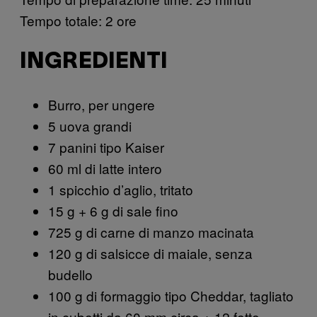
Tempo totale: 2 ore
INGREDIENTI
Burro, per ungere
5 uova grandi
7 panini tipo Kaiser
60 ml di latte intero
1 spicchio d’aglio, tritato
15 g + 6 g di sale fino
725 g di carne di manzo macinata
120 g di salsicce di maiale, senza
budello
100 g di formaggio tipo Cheddar, tagliato
in cubetti da 60 mm circa + 12 fette