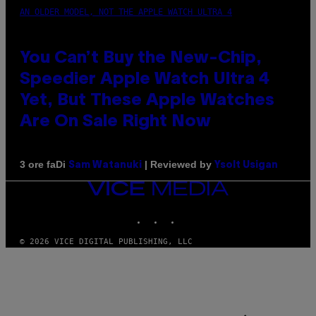
AN OLDER MODEL, NOT THE APPLE WATCH ULTRA 4
You Can’t Buy the New-Chip,
Speedier Apple Watch Ultra 4
Yet, But These Apple Watches
Are On Sale Right Now
Di
| Reviewed by
3 ore fa
Sam Watanuki
Ysolt Usigan
VICE
MEDIA
INSTAGRAM
TIKTOK
YOUTUBE
© 2026 VICE DIGITAL PUBLISHING, LLC