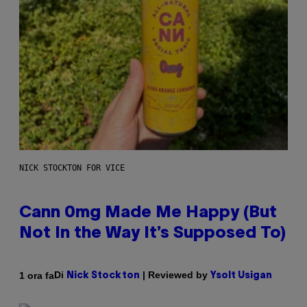
NICK STOCKTON FOR VICE
Cann 0mg Made Me Happy (But
Not In the Way It’s Supposed To)
Di
| Reviewed by
1 ora fa
Nick Stockton
Ysolt Usigan