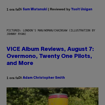
Di
| Reviewed by
1 ora fa
Sam Watanuki
Ysolt Usigan
PICTURED: LONDON'S MAN/WOMAN/CHAINSAW (ILLUSTRATION BY
JOHNNY RYAN)
VICE Album Reviews, August 7:
Overmono, Twenty One Pilots,
and More
Di
1 ora fa
Adam Christopher Smith