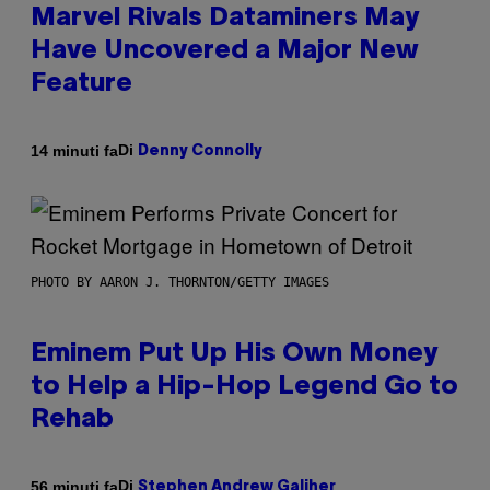
Marvel Rivals Dataminers May
Have Uncovered a Major New
Feature
Di
14 minuti fa
Denny Connolly
PHOTO BY AARON J. THORNTON/GETTY IMAGES
Eminem Put Up His Own Money
to Help a Hip-Hop Legend Go to
Rehab
Di
56 minuti fa
Stephen Andrew Galiher