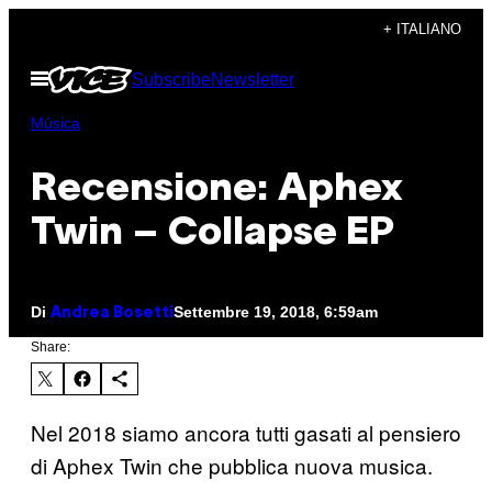
Vai
+ ITALIANO
al
Apri
Subscribe
Newsletter
contenuto
il
menu
Música
Recensione: Aphex
Twin – Collapse EP
Di
Settembre 19, 2018, 6:59am
Andrea Bosetti
Share:
Nel 2018 siamo ancora tutti gasati al pensiero
di Aphex Twin che pubblica nuova musica.