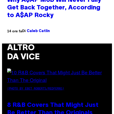
Why A$AP Mob Will Never Fully
Get Back Together, According
to A$AP Rocky
Di
14 ore fa
Caleb Catlin
ALTRO
DA VICE
(PHOTO BY EBET ROBERTS/REDFERNS)
8 R&B Covers That Might Just
Be Better Than the Originals