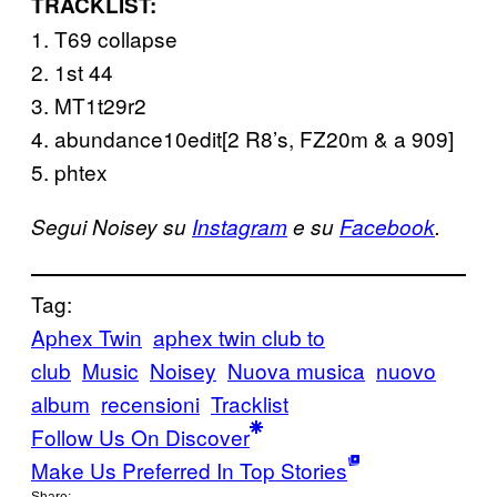
TRACKLIST:
1. T69 collapse
2. 1st 44
3. MT1t29r2
4. abundance10edit[2 R8’s, FZ20m & a 909]
5. phtex
Segui Noisey su
Instagram
e su
Facebook
.
Tag:
Aphex Twin
aphex twin club to
club
Music
Noisey
Nuova musica
nuovo
album
recensioni
Tracklist
Follow Us On Discover
Make Us Preferred In Top Stories
Share: