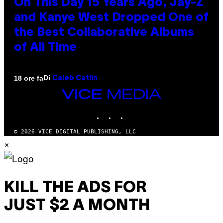
On This Day 15 Years Ago, Jay-Z
and Kanye West Dropped One of
the Best Collaborative Albums
of All Time
Di
18 ore fa
Caleb Catlin
VICE
MEDIA
INSTAGRAM
TIKTOK
YOUTUBE
© 2026 VICE DIGITAL PUBLISHING, LLC
×
KILL THE ADS FOR
JUST $2 A MONTH