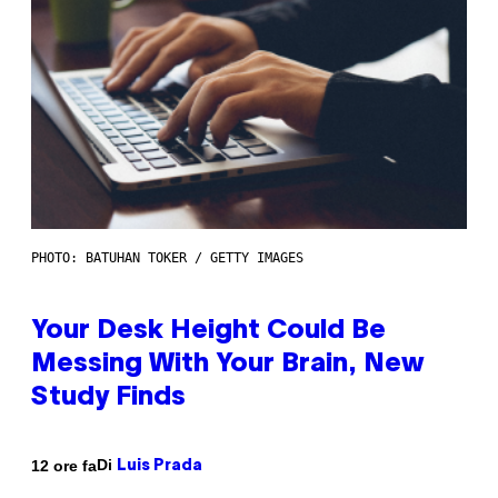
PHOTO: BATUHAN TOKER / GETTY IMAGES
Your Desk Height Could Be
Messing With Your Brain, New
Study Finds
Di
12 ore fa
Luis Prada