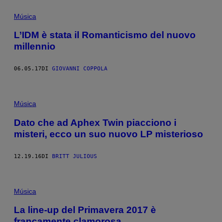
Música
L’IDM è stata il Romanticismo del nuovo
millennio
06.05.17
DI
GIOVANNI COPPOLA
Música
Dato che ad Aphex Twin piacciono i
misteri, ecco un suo nuovo LP misterioso
12.19.16
DI
BRITT JULIOUS
Música
La line-up del Primavera 2017 è
francamente clamorosa