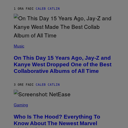
S
H
R
1 ORA FA
DI
CALEB CATLIN
I
S
T
O
P
H
E
(
R
P
Music
P
H
O
O
L
On This Day 15 Years Ago, Jay-Z and
T
K
O
Kanye West Dropped One of the Best
/
B
N
Collaborative Albums of All Time
Y
B
D
C
A
U
N
3 ORE FA
DI
CALEB CATLIN
P
I
H
E
O
L
T
S
B
O
C
Gaming
O
B
R
C
A
E
Z
N
Who Is The Hood? Everything To
E
A
K
N
Know About The Newest Marvel
R
/
S
S