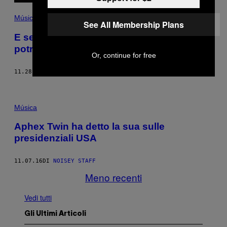
Música
See All Membership Plans
E se vi dicessimo che Aphex Twin
potrebbe andare in tour nel 2017?
Or, continue for free
11.28.16
DI
ELIA ALOVISI
Música
Aphex Twin ha detto la sua sulle
presidenziali USA
11.07.16
DI
NOISEY STAFF
Meno recenti
Vedi tutti
Gli Ultimi Articoli