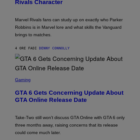
N
Rivals Character
H
K
B
O
I
C
T
/
U
:
G
N
Marvel Rivals fans can study up on exactly who Parker
N
E
I
E
T
Robbins is in Marvel lore and what skills the Vanguard
V
T
T
E
brings to matches.
E
Y
R
A
I
S
S
M
A
4 ORE FA
DI
DENNY CONNOLLY
E
A
L
G
V
E
I
S
A
F
G
O
S
E
R
C
Gaming
T
V
R
T
E
E
Y
GTA 6 Gets Concerning Update About
V
E
I
O
N
M
GTA Online Release Date
)
S
A
H
G
O
E
T
S
Take-Two still won’t discuss GTA Online with GTA 6 only
:
)
three months away, raising concerns that its release
R
O
could come much later.
C