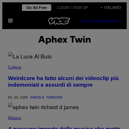
Vai
Go Ad Free
LOGIN / SIGN UP
+ ITALIANO
al
Apri
contenuto
SUBSCRIBE
NEWSLETTER
il
menu
Aphex Twin
Cultura
Weirdcore ha fatto alcuni dei videoclip più
indemoniati e assurdi di sempre
03.25.22
DI
DANIELE FERRIERO
Música
A nessuno importa della musica che mette