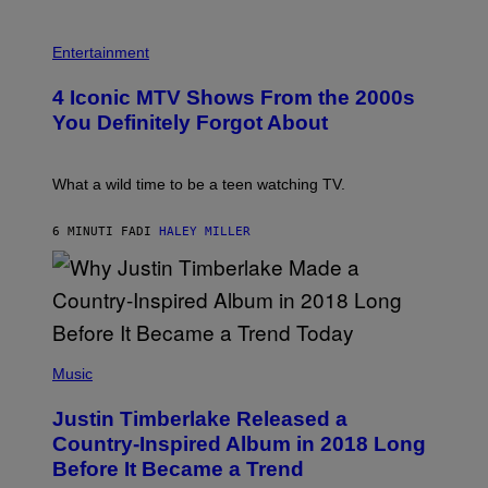
P
H
Entertainment
O
T
4 Iconic MTV Shows From the 2000s
O
:
You Definitely Forgot About
P
E
T
E
What a wild time to be a teen watching TV.
R
K
R
6 MINUTI FA
DI
HALEY MILLER
A
M
E
R
/
G
E
(
T
P
Music
T
H
Y
O
I
Justin Timberlake Released a
T
M
O
Country-Inspired Album in 2018 Long
A
B
G
Before It Became a Trend
Y
E
C