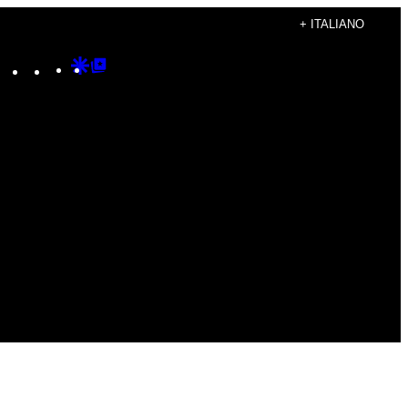
+ ITALIANO
Instagram
TikTok
YouTube
Google
Google
Discover
Top
Posts