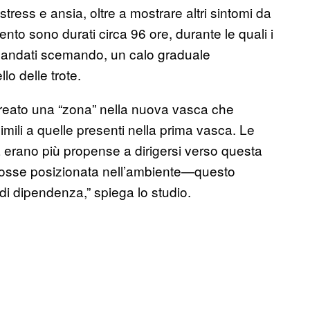
ess e ansia, oltre a mostrare altri sintomi da
o sono durati circa 96 ore, durante le quali i
no andati scemando, un calo graduale
lo delle trote.
creato una “zona” nella nuova vasca che
ili a quelle presenti nella prima vasca. Le
a erano più propense a dirigersi verso questa
e fosse posizionata nell’ambiente—questo
i dipendenza,” spiega lo studio.