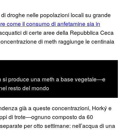
 di droghe nelle popolazioni locali su grande
re come il consumo di anfetamine sia in
 acquatici di certe aree della Repubblica Ceca
concentrazione di meth raggiunge le centinaia
n si produce una meth a base vegetale—e
 nel resto del mondo
endenza già a queste concentrazioni, Horký e
uppi di trote—ognuno composto da 60
eparate per otto settimane: nell’acqua di una