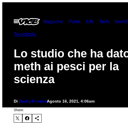
Vai
al
Apri
Magazine
Pulse
Life
Tech
Munch
contenuto
il
menu
Tecnología
Lo studio che ha dato
meth ai pesci per la
scienza
Di
Becky Ferreira
Agosto 16, 2021, 4:06am
Share: