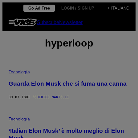
Vai
Go Ad Free
LOGIN / SIGN UP
+ ITALIANO
al
Apri
Subscribe
Newsletter
contenuto
il
menu
hyperloop
Tecnología
Guarda Elon Musk che si fuma una canna
09.07.18
DI
FEDERICO MARTELLI
Tecnología
‘Italian Elon Musk’ è molto meglio di Elon
Musk