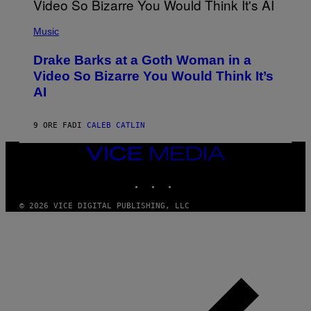
L
I
(
V
P
Music
E
H
N
O
A
Drake Barks at a Goth Woman in a
T
T
O
Video So Bizarre You Would Think It’s
I
B
O
AI
Y
N
J
)
O
S
9 ORE FA
DI
CALEB CATLIN
E
B
VICE
R
MEDIA
E
T
INSTAGRAM
TIKTOK
YOUTUBE
O
N
© 2026 VICE DIGITAL PUBLISHING, LLC
/
P
I
C
S
A
C
T
I
O