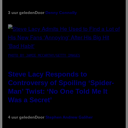
3 uur geleden
Door
Denny Connolly
PHOTO BY JAMIE MCCARTHY/GETTY IMAGES
Steve Lacy Responds to
Controversy of Spoiling ‘Spider-
Man’ Twist: ‘No One Told Me It
Was a Secret’
4 uur geleden
Door
Stephen Andrew Galiher