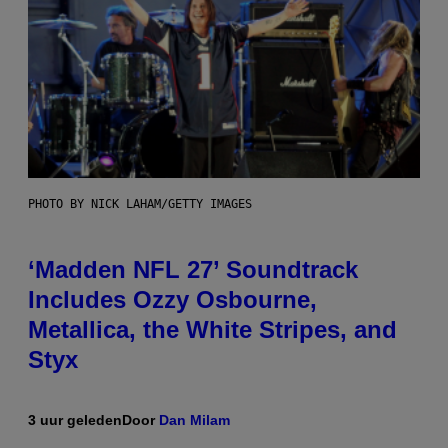
PHOTO BY NICK LAHAM/GETTY IMAGES
‘Madden NFL 27’ Soundtrack
Includes Ozzy Osbourne,
Metallica, the White Stripes, and
Styx
3 uur geleden
Door
Dan Milam