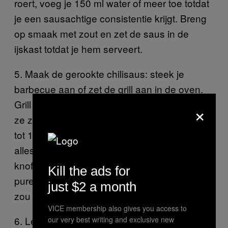
roert, voeg je 150 ml water of meer toe totdat
je een sausachtige consistentie krijgt. Breng
op smaak met zout en zet de saus in de
ijskast totdat je hem serveert.
5. Maak de gerookte chilisaus: steek je
barbecue aan of zet de grill aan in de oven.
Grill de pepers en draai ze geregeld om totdat
×
ze zwartgeblakerd zijn. Dit duurt ongeveer 10
tot 15 minuten. Verwijder de zaadjes en stop
alles in een blender met de olie, komijn,
knoflook, koriander en kardomomzaadjes, en
Kill the ads for
pureer tot een glad geheel. Voeg naar smaak
just $2 a month
zou toe.
VICE membership also gives you access to
6. Leg de kip ongeveer 15 minuten op de
our very best writing and exclusive new