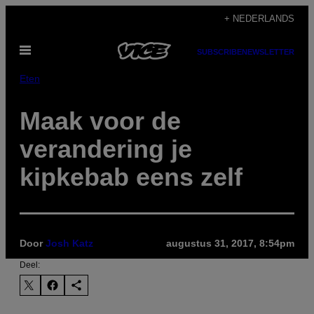
Ga
+ NEDERLANDS
naar
Open
de
SUBSCRIBE
NEWSLETTER
menu
inhoud
Eten
Maak voor de
verandering je
kipkebab eens zelf
Door
Josh Katz
augustus 31, 2017, 8:54pm
Deel: