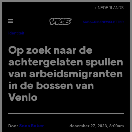
Ga
+ NEDERLANDS
naar
Open
de
SUBSCRIBE
NEWSLETTER
menu
inhoud
Identiteit
Op zoek naar de
achtergelaten spullen
van arbeidsmigranten
in de bossen van
Venlo
Door
december 27, 2023, 8:00am
Sona Boker